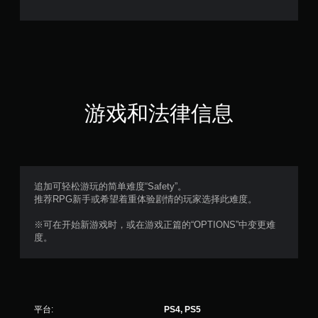
3
1
颗
星
（
游戏和法律信息
满
分
5
追加可轻松游玩的简单难度“Safety”。
推荐RPG新手或希望着重体验剧情的玩家选择此难度。
颗
※可在开始新游戏时，或在游戏正篇的“OPTIONS”中变更难
星
度。
，
1
平台:
PS4, PS5
3