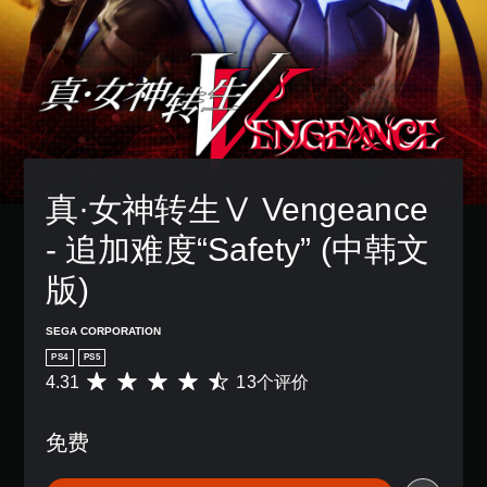
真·女神转生Ⅴ Vengeance 
- 追加难度“Safety” (中韩文
版)
SEGA CORPORATION
PS4
PS5
4.31
13个评价
平
均
评
免费
价
4
.