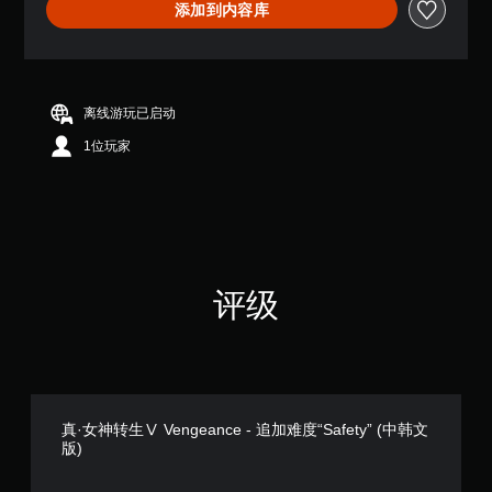
添加到内容库
3
1
颗
星
（
满
离线游玩已启动
分
1位玩家
5
颗
星
，
1
3
个
评
评级
价
）
真·女神转生Ⅴ Vengeance - 追加难度“Safety” (中韩文
版)