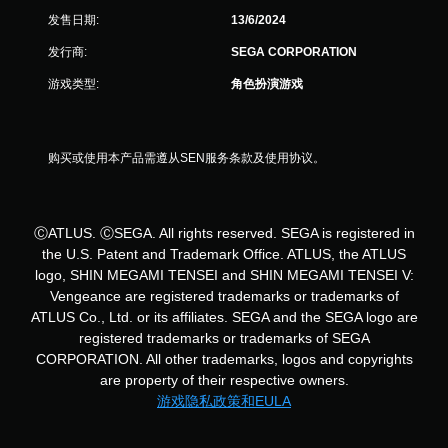
发售日期:
13/6/2024
个
发行商:
SEGA CORPORATION
评
游戏类型:
角色扮演游戏
价
）
购买或使用本产品需遵从SEN服务条款及使用协议。
ⒸATLUS. ⒸSEGA. All rights reserved. SEGA is registered in
the U.S. Patent and Trademark Office. ATLUS, the ATLUS
logo, SHIN MEGAMI TENSEI and SHIN MEGAMI TENSEI V:
Vengeance are registered trademarks or trademarks of
ATLUS Co., Ltd. or its affiliates. SEGA and the SEGA logo are
registered trademarks or trademarks of SEGA
CORPORATION. All other trademarks, logos and copyrights
are property of their respective owners.
游戏隐私政策和EULA