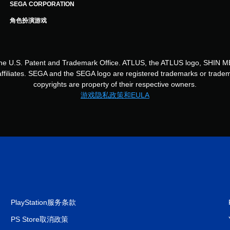
SEGA CORPORATION
角色扮演游戏
n the U.S. Patent and Trademark Office. ATLUS, the ATLUS logo, S
s affiliates. SEGA and the SEGA logo are registered trademarks or tr
copyrights are property of their respective owners.
游戏隐私政策和EULA
PlayStation服务条款
PS Store取消政策