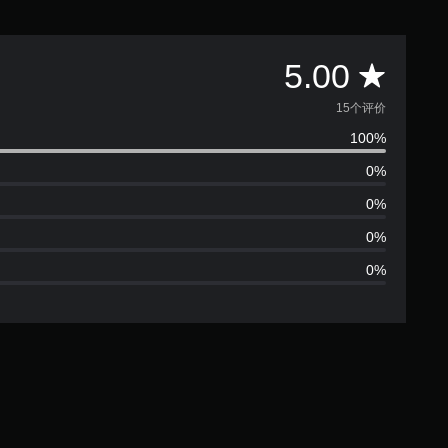
平
5.00
均
15个评价
100%
评
0%
价
0%
5
0%
0%
颗
星
（
满