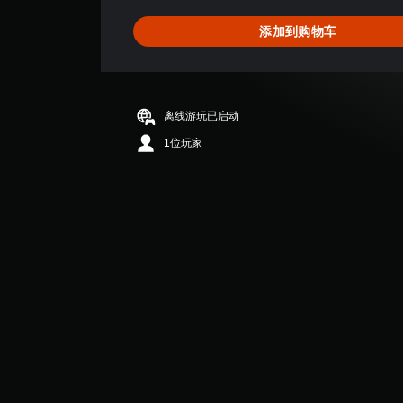
5
颗
添加到购物车
星
（
满
分
5
离线游玩已启动
颗
星
1位玩家
，
1
5
个
评
价
）