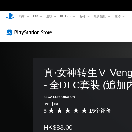
商店
PS5
游戏
PS Plus
配件
最新信息
支持
真·女神转生Ⅴ Venge
- 全DLC套装 (追加
SEGA CORPORATION
PS4
PS5
5
15个评价
平
均
评
HK$83.00
价