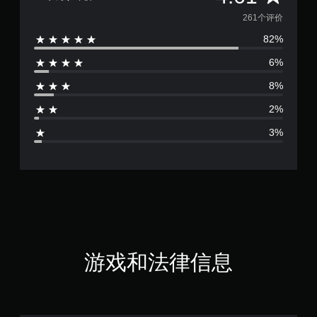
均
261个评价
82%
评
6%
价
8%
4
2%
.
3%
6
1
颗
星
（
游戏和法律信息
满
分