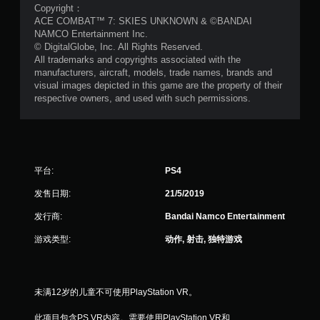
Copyright：
ACE COMBAT™ 7: SKIES UNKNOWN & ©BANDAI
NAMCO Entertainment Inc.
© DigitalGlobe, Inc. All Rights Reserved.
All trademarks and copyrights associated with the
manufacturers, aircraft, models, trade names, brands and
visual images depicted in this game are the property of their
respective owners, and used with such permissions.
平台:
PS4
发售日期:
21/5/2019
发行商:
Bandai Namco Entertainment
游戏类型:
动作, 射击, 独特游戏
未满12岁的儿童不可使用PlayStation VR。
此项目包含PS VR内容。需要使用PlayStation VR和