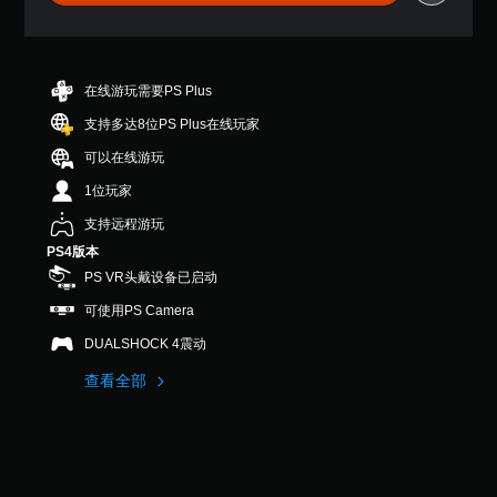
1
颗
星
（
满
在线游玩需要PS Plus
分
支持多达8位PS Plus在线玩家
5
颗
可以在线游玩
星
，
1位玩家
2
支持远程游玩
6
1
PS4版本
个
PS VR头戴设备已启动
评
价
可使用PS Camera
）
DUALSHOCK 4震动
查看全部