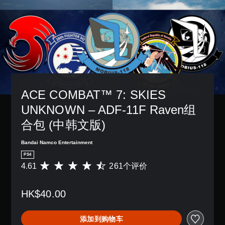
ACE COMBAT™ 7: SKIES 
UNKNOWN – ADF-11F Raven组
合包 (中韩文版)
Bandai Namco Entertainment
PS4
4.61
261个评价
平
均
评
HK$40.00
价
4
.
添加到购物车
6