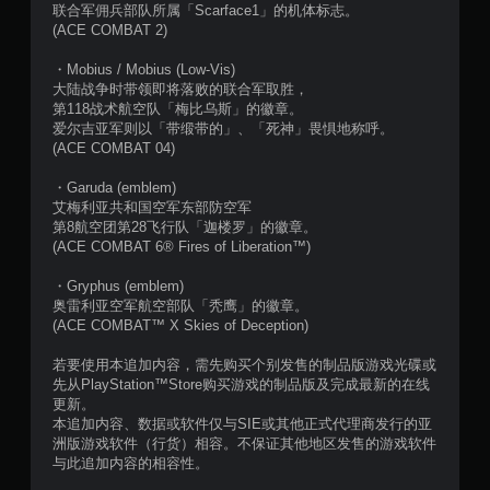
联合军佣兵部队所属「Scarface1」的机体标志。
(ACE COMBAT 2)
・Mobius / Mobius (Low-Vis)
大陆战争时带领即将落败的联合军取胜，
第118战术航空队「梅比乌斯」的徽章。
爱尔吉亚军则以「带缎带的」、「死神」畏惧地称呼。
(ACE COMBAT 04)
・Garuda (emblem)
艾梅利亚共和国空军东部防空军
第8航空团第28飞行队「迦楼罗」的徽章。
(ACE COMBAT 6® Fires of Liberation™)
・Gryphus (emblem)
奥雷利亚空军航空部队「秃鹰」的徽章。
(ACE COMBAT™ X Skies of Deception)
若要使用本追加内容，需先购买个别发售的制品版游戏光碟或
先从PlayStation™Store购买游戏的制品版及完成最新的在线
更新。
本追加内容、数据或软件仅与SIE或其他正式代理商发行的亚
洲版游戏软件（行货）相容。不保证其他地区发售的游戏软件
与此追加内容的相容性。