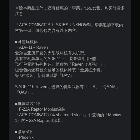
5
※除本商品之外，还有优惠的「季票」也在发售。购买时请多
注意。
颗
「ACE COMBAT™ 7: SKIES UNKNOWN」季票追加下载内
星
容第一弹。组合包内含有以下内容。
，
■可游玩机体
・ADF-11F Raven
2
爱尔吉亚所开发的大型战斗机有人机型。
具有在机鼻单元的ADF-11上，装备缠斗用F型
6
飞行单元的特殊构造。简称为「Raven（渡鸦）」。
组合包内还有首次登场的机体涂装「金属红涂装」
1
等7种涂装、新特殊武器「UAV」。
个
※ADF-11F Raven可选择的特殊武器有「TLS」「QAAM」
「UAV」。
评
■机体涂装1种
价
・F-22A Raptor Mobius涂装
「ACE COMBAT® 04 shattered skies」中登场的「Mobius
1」的F-22A Raptor用涂装。
）
■徽章5种
・Phoenix