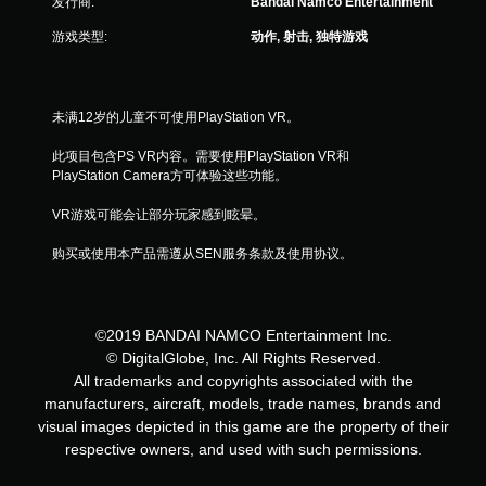
发行商:
Bandai Namco Entertainment
游戏类型:
动作, 射击, 独特游戏
未满12岁的儿童不可使用PlayStation VR。
此项目包含PS VR内容。需要使用PlayStation VR和
PlayStation Camera方可体验这些功能。
VR游戏可能会让部分玩家感到眩晕。
购买或使用本产品需遵从SEN服务条款及使用协议。
©2019 BANDAI NAMCO Entertainment Inc.
© DigitalGlobe, Inc. All Rights Reserved.
All trademarks and copyrights associated with the
manufacturers, aircraft, models, trade names, brands and
visual images depicted in this game are the property of their
respective owners, and used with such permissions.