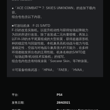
个
●「ACE COMBAT™ 7: SKIES UNKNOWN」的追加下载内
评
容。
组合包包含以下内容。
价
■可游玩机体 : F-15 S/MTD
）
F-15的改造实验机。以提升机动性与获得短场起降能力
为目的所进行改造。除了改装成二元向量喷嘴，再加上
以F/A-18的水平尾翼组成的大型前翼，获得超越原形机
种的稳定性与回旋性能。本机兼具高机动战斗能力与低
速稳定性，空战与对地战斗兼具强大歼灭能力，在多样
环境都能发挥出色的泛用性能。机体名称的S/MTD是
「短场起降/机动技术实验机」的缩写。
组合包内包含有特殊涂装「Sorcerer Skin」等7种涂装。
※可装备特殊武器：「HPAA」「FAEB」「HVAA」
平台:
PS4
发售日期:
28/4/2021