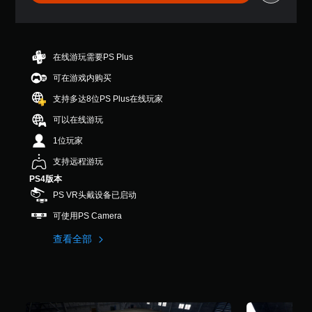
7
颗
星
（
满
在线游玩需要PS Plus
分
可在游戏内购买
5
颗
支持多达8位PS Plus在线玩家
星
，
可以在线游玩
1
1位玩家
4
个
支持远程游玩
评
PS4版本
价
）
PS VR头戴设备已启动
可使用PS Camera
查看全部