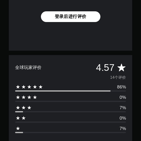
登录后进行评价
平
4.57
全球玩家评价
均
14个评价
86%
评
0%
价
7%
4
0%
.
7%
5