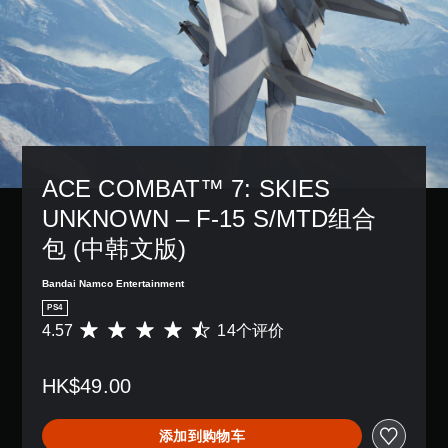
ACE COMBAT™ 7: SKIES 
UNKNOWN – F-15 S/MTD组合
包 (中韩文版)
Bandai Namco Entertainment
PS4
4.57
14个评价
平
均
评
HK$49.00
价
4
.
添加到购物车
5