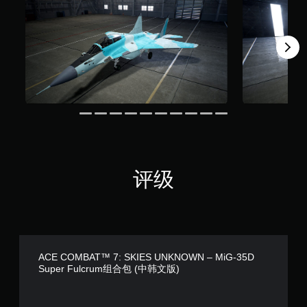
评级
ACE COMBAT™ 7: SKIES UNKNOWN – MiG-35D
Super Fulcrum组合包 (中韩文版)