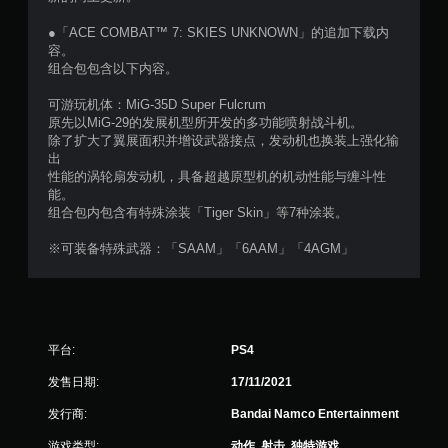
个
●「ACE COMBAT™ 7: SKIES UNKNOWN」的追加下载内
评
容。
组合包包含以下内容。
价
可游玩机体：MiG-35D Super Fulcrum
）
原先以MiG-29的发展机型所开发的多功能喷射战斗机。
除了扩大了翼展面积并增设武器接点，发动机也换装上强化输
出
性能的涡轮扇发动机，具备超越原型机的机动性能与缠斗性
能。
组合包内包含有特殊涂装「Tiger Skin」等7种涂装。
※可装备特殊武器：「SAAM」「6AAM」「4AGM」
平台:
PS4
发售日期:
17/11/2021
发行商:
Bandai Namco Entertainment
游戏类型:
动作, 射击, 独特游戏