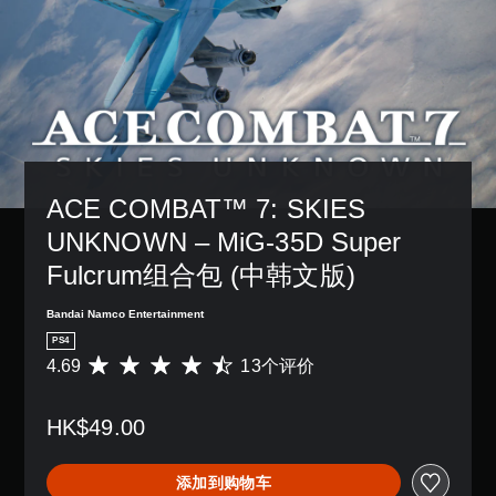
ACE COMBAT™ 7: SKIES 
UNKNOWN – MiG-35D Super 
Fulcrum组合包 (中韩文版)
Bandai Namco Entertainment
PS4
4.69
13个评价
平
均
评
HK$49.00
价
4
.
添加到购物车
6