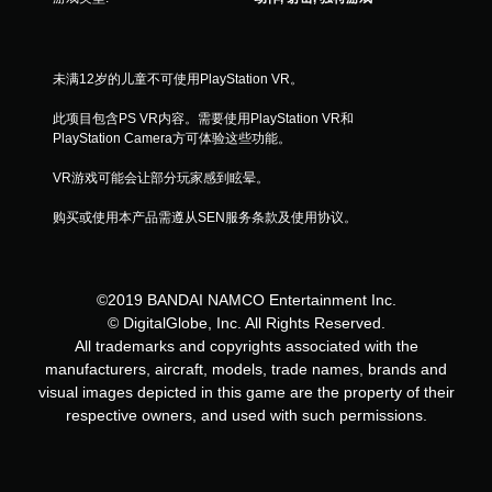
未满12岁的儿童不可使用PlayStation VR。
此项目包含PS VR内容。需要使用PlayStation VR和
PlayStation Camera方可体验这些功能。
VR游戏可能会让部分玩家感到眩晕。
购买或使用本产品需遵从SEN服务条款及使用协议。
©2019 BANDAI NAMCO Entertainment Inc.
© DigitalGlobe, Inc. All Rights Reserved.
All trademarks and copyrights associated with the
manufacturers, aircraft, models, trade names, brands and
visual images depicted in this game are the property of their
respective owners, and used with such permissions.