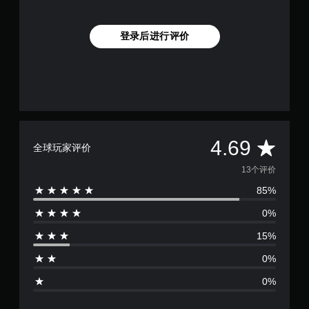
登录后进行评价
平
4.69
全球玩家评价
均
13个评价
85%
评
0%
价
15%
4
0%
.
0%
6