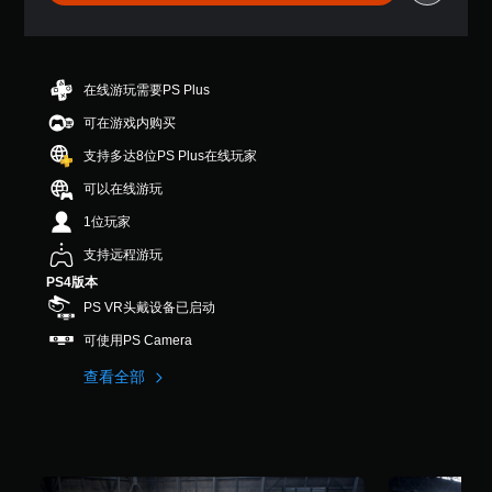
9
颗
星
（
满
在线游玩需要PS Plus
分
可在游戏内购买
5
颗
支持多达8位PS Plus在线玩家
星
，
可以在线游玩
1
1位玩家
3
个
支持远程游玩
评
PS4版本
价
）
PS VR头戴设备已启动
可使用PS Camera
查看全部