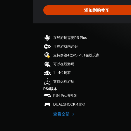
5
颗
添加到购物车
星
（
满
分
5
在线游玩需要PS Plus
颗
星
可在游戏内购买
，
支持多达4位PS Plus在线玩家
8
个
可以在线游玩
评
1 - 4位玩家
价
）
支持远程游玩
PS4版本
PS4 Pro增强版
DUALSHOCK 4震动
查看全部