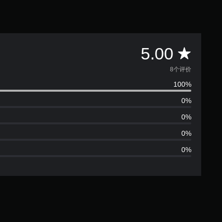
平
5.00
均
8个评价
100%
评
0%
价
0%
5
0%
0%
颗
星
（
满