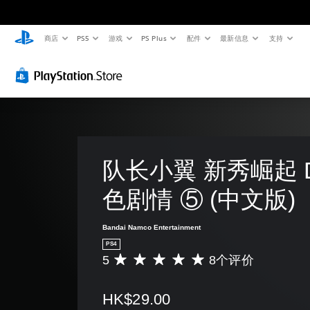
商店
PS5
游戏
PS Plus
配件
最新信息
支持
队长小翼 新秀崛起 
色剧情 ⑤ (中文版)
Bandai Namco Entertainment
PS4
5
8个评价
平
均
评
HK$29.00
价