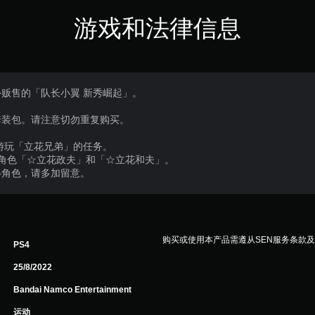
游戏和法律信息
贩售的「队长小翼 新秀崛起」。
。
套装包。请注意切勿重复购买。
游玩「立花兄弟」的任务。
角色「☆立花政夫」和「☆立花和夫」。
得角色，请多加留意。
购买或使用本产品需遵从SEN服务条款
PS4
25/8/2022
Bandai Namco Entertainment
运动