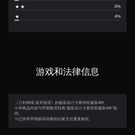
4
0%
.
4%
6
3
颗
星
（
游戏和法律信息
满
分
5
《刀剑神域 彼岸游境》的服装设计大赛得奖服装4种。
※本商品内容与早期购买特典“服装设计大赛得奖服装4种”相
颗
同。
※已持有早期购买特典的玩家无法重复购买。
星