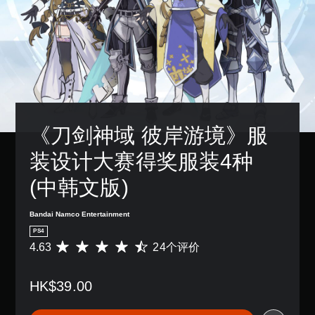
《刀剑神域 彼岸游境》服
装设计大赛得奖服装4种 
(中韩文版)
Bandai Namco Entertainment
PS4
4.63
24个评价
平
均
评
HK$39.00
价
4
.