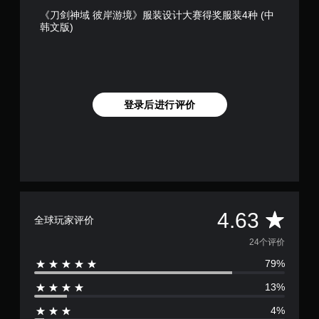
《刀剑神域 彼岸游境》服装设计大赛得奖服装4种 (中
韩文版)
登录后进行评价
平
4.63
全球玩家评价
均
24个评价
79%
评
13%
价
4%