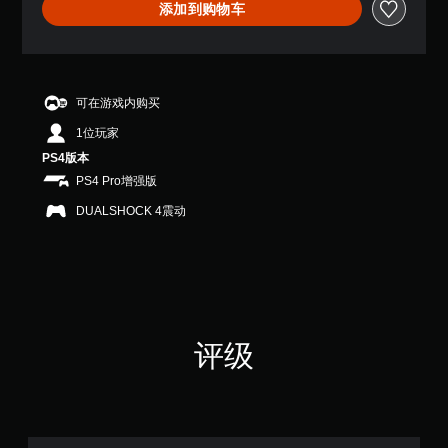
添加到购物车
6
3
颗
星
（
满
可在游戏内购买
分
1位玩家
5
颗
PS4版本
星
PS4 Pro增强版
，
2
DUALSHOCK 4震动
4
个
评
价
）
评级