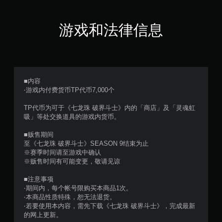
分
5
游戏和法律信息
颗
星
，
■内容
‧游戏内付费货币TP代币7,000个
1
TP代币为可于《七龙珠 破界斗士》内的「商店」及「灵魂虹
个
吸」等处交换道具的游戏内货币。
评
■贩售期间
至《七龙珠 破界斗士》SEASON 9结束为止
价
※赛季时间请至游戏中确认
※贩售时间有可能变更，敬请见谅
）
■注意事项
‧期间内，每个帐号限购买本商品1次。
‧本商品性质特殊，恕无法退货。
‧若要使用本内容，需先下载《七龙珠 破界斗士》，完成最新
的网上更新。