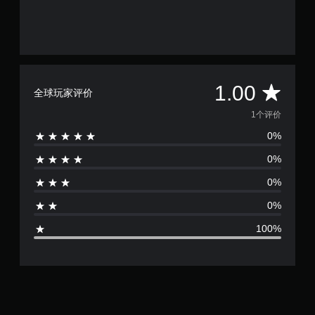
平
1.00
全球玩家评价
均
1个评价
0%
评
0%
价
0%
1
0%
颗
100%
星
（
满