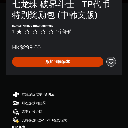
七龙珠 破界斗士 - TP代币
特别奖励包 (中韩文版)
Bandai Namco Entertainment
1
1个评价
平
均
评
HK$299.00
价
1
颗
添加到购物车
星
（
满
分
5
颗
星
在线游玩需要PS Plus
，
可在游戏内购买
1
个
需要在线游玩
评
价
支持多达8位PS Plus在线玩家
）
PS4版本