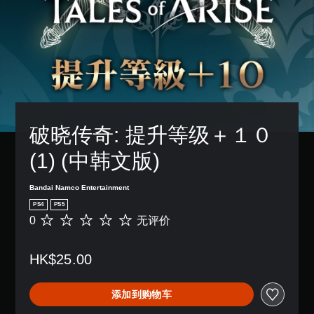
破晓传奇: 提升等级＋１０
(1) (中韩文版)
Bandai Namco Entertainment
PS4
PS5
0
无评价
无
评
价
HK$25.00
添加到购物车