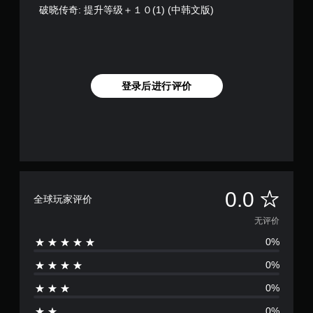
破晓传奇: 提升等级＋１０(1) (中韩文版)
登录后进行评价
无
0.0
全球玩家评价
评
无评价
0%
价
0%
0%
0%