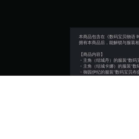
本商品包含在《数码宝贝物语 
拥有本商品后，能解锁与服装
【商品内容】
・主角（结城丹）的服装“数码
・主角（结城卡娜）的服装“数
・御园伊纪的服装“数码宝贝布
・埃癸奥兽的服装“数码宝贝布
・支线任务“知道越多就越不觉
※游玩时，能从选项设置随时
※在部分游戏动画中，不会显
※另有组合包会包含本商品，
※内容、样式可能未经告知有
※若要使用本商品，需先购买