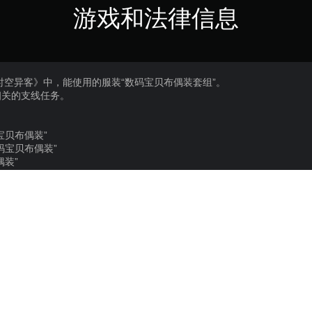
游戏和法律信息
时空异客》中，能使用的服装“数码宝贝布偶装套组”。
相关的支线任务。
宝贝布偶装”
码宝贝布偶装”
偶装”
偶装”
得可怕”
变更操作的主角（结城丹或结城卡娜）。
示所换穿的服装。
请留意勿重复购买。
部分变更。
个别发售的商品版游戏，完成最新的网上更新。