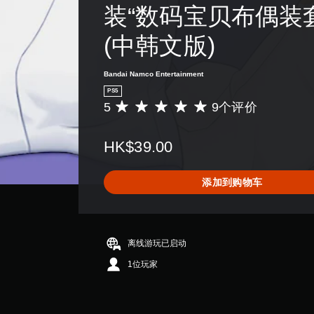
装“数码宝贝布偶装套
(中韩文版)
Bandai Namco Entertainment
PS5
5
9个评价
平
均
评
HK$39.00
价
5
颗
添加到购物车
星
（
满
分
5
离线游玩已启动
颗
1位玩家
星
，
9
个