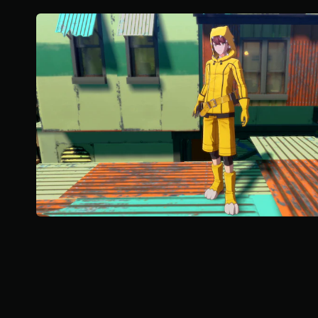
评
价
）