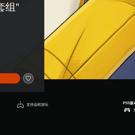
组” 
PS5版
支持远程游玩