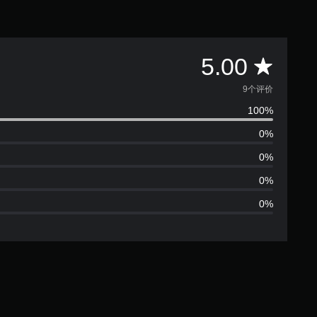
平
5.00
均
9个评价
100%
评
0%
价
0%
5
0%
0%
颗
星
（
满