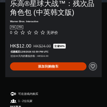
乐高®星球大战™：残次品
角色包 (中英韩文版)
Warner Bros. Interactive
PS4
PS5
0
无评价
无
评
价
HK$12.00
HK$24.00
立省50%
从原价HK$24.00折扣优惠
优惠截至12/8/2026 02:59 PM UTC
过去30天内的最低价格：HK$24.00
添加到购物车
可在游戏内购买
1 - 2位玩家