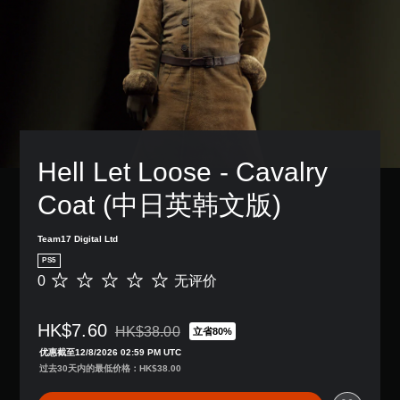
Hell Let Loose - Cavalry 
Coat (中日英韩文版)
Team17 Digital Ltd
PS5
0
无评价
无
评
价
HK$7.60
HK$38.00
立省80%
从原价HK$38.00折扣优惠
优惠截至12/8/2026 02:59 PM UTC
过去30天内的最低价格：HK$38.00