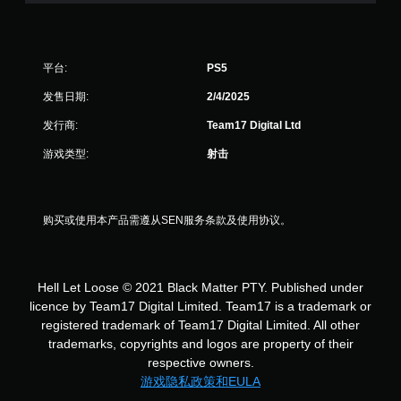
平台:
PS5
发售日期:
2/4/2025
发行商:
Team17 Digital Ltd
游戏类型:
射击
购买或使用本产品需遵从SEN服务条款及使用协议。
Hell Let Loose © 2021 Black Matter PTY. Published under
licence by Team17 Digital Limited. Team17 is a trademark or
registered trademark of Team17 Digital Limited. All other
trademarks, copyrights and logos are property of their
respective owners.
游戏隐私政策和EULA