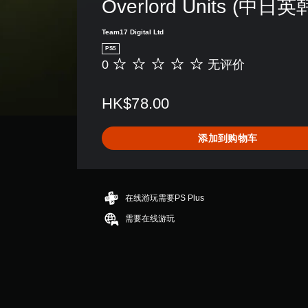
Overlord Units (中日
Team17 Digital Ltd
PS5
0
无评价
无
评
价
HK$78.00
添加到购物车
在线游玩需要PS Plus
需要在线游玩