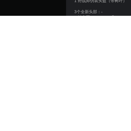
1 野战师伪装头盔（带树叶）
3个全新头部：-
2 轴心国（Friedrich 和 Niko
1 美国（Gordon）+ 冬季版本
平台:
发售日期:
发行商:
游戏类型:
Hell Let Loose © 2021 Black 
trademark of Team17 Digi