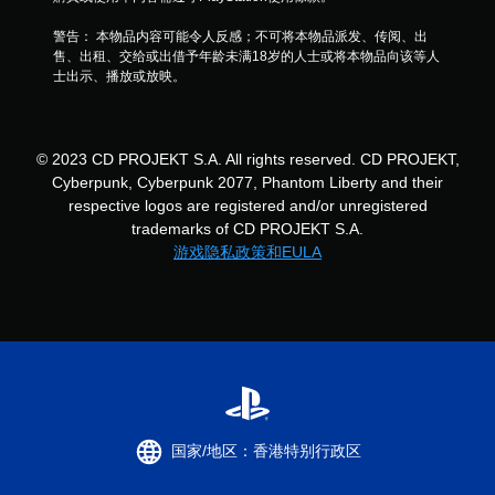
使
用
警告： 本物品内容可能令人反感；不可将本物品派发、传阅、出
运
售、出租、交给或出借予年龄未满18岁的人士或将本物品向该等人
动
士出示、播放或放映。
控
制
即
可
© 2023 CD PROJEKT S.A. All rights reserved. CD PROJEKT,
游
Cyberpunk, Cyberpunk 2077, Phantom Liberty and their
玩
respective logos are registered and/or unregistered
游
戏
trademarks of CD PROJEKT S.A.
。
游戏隐私政策和EULA
无
需
触
控
即
可
游
玩
国家/地区：香港特别行政区
您