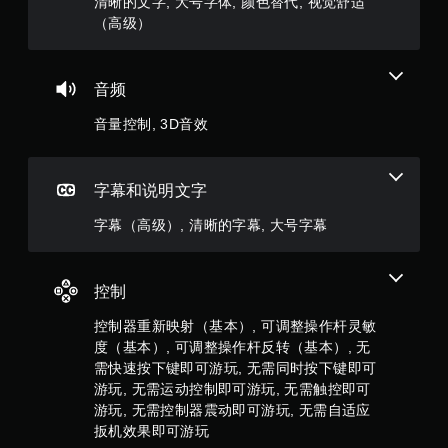
清晰的文字, 大号字体, 颜色替代, 视觉舒适
定
颗
在
（高级）
时
可
间
能
星
内
造
按
音频
成
，
下
视
音量控制, 3D音效
键
觉
8
即
不
可
适
9
游
的
字幕和说明文字
玩
游
9
游
戏
字幕（高级）, 清晰的字幕, 大号字幕
戏
游
个
和
玩
导
过
评
航
程
控制
菜
和
价
单
过
控制器重新映射（基本）, 可调整操作杆灵敏
。
场
度（基本）, 可调整操作杆反转（基本）, 无
）
动
需快速按下键即可游玩, 无需同时按下键即可
画
无
游玩, 无需运动控制即可游玩, 无需触控即可
中
需
游玩, 无需控制器震动即可游玩, 无需自适应
，
同
扳机效果即可游玩
无
时