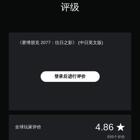
色
。
动
评级
替
画
中
代
可
随
您
调
时
无
整
暂
需
操
停
依
作
游
《赛博朋克 2077：往日之影》 (中日英文版)
赖
杆
戏
于
（
反
理
仅
转
解
限
（
颜
离
基
色
线
登录后进行评价
游
本
游
玩
）
玩
游
）
提
戏
。
供
，
一
或
些
者
手
反
您
动
转
平
可
4.86
保
操
全球玩家评价
以
存
作
变
均
899个评价
杆
您