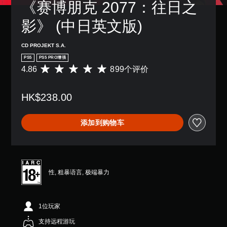
易
。
《赛博朋克 2077：往日之
度
他
音
于
等
预
。
阅
影》 (中日英文版)
级
清
设
读
降
布
晰
的
3
低
局
的
CD PROJEKT S.A.
方
游
D
，
式
字
PS5
PS5 PRO增强
戏
音
或
呈
幕
4.86
899个评价
总
平
者
效
现
体
均
字
我
。
您
挑
评
幕
们
可
HK$238.00
战
价
以
提
以
。
4
大
更
供
开
.
易
号
一
启
添加到购物车
8
于
些
字
控
音
6
阅
重
体
制
频
颗
读
新
输
提
菜
星
的
映
出
单
示
（
方
射
，
和
满
式
支
您
性, 粗暴语言, 极端暴力
以
平
分
呈
持
可
便
视
5
现
。
以
享
显
颗
。
随
受
示
1位玩家
星
时
环
可
(
，
查
大
支持远程游玩
绕
H
调
8
看