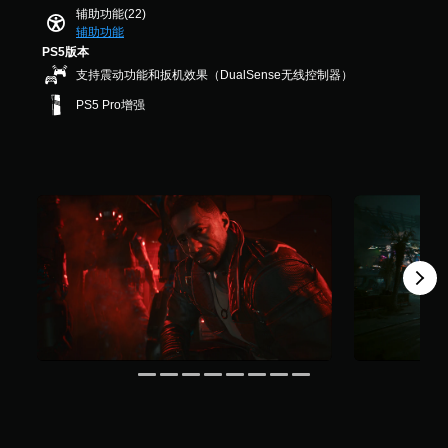
音
号
U
整
9
辅助功能(22)
游
效
D
字
9
操
辅助功能
戏
。
)
幕
个
作
PS5版本
控
文
评
杆
制
字
支持震动功能和扳机效果（DualSense无线控制器）
字
价
。
幕
灵
以
）
PS5 Pro增强
以
敏
更
更
度
大
游
大
（
的
戏
的
字
基
暂
字
号
本
停
号
呈
）
呈
您
现
现
提
可
，
，
供
以
以
以
一
在
便
便
些
游
更
更
操
戏
易
易
作
游
于
于
杆
玩
阅
阅
灵
过
读
读
敏
程
。
。
度
或
选
过
颜
项
场