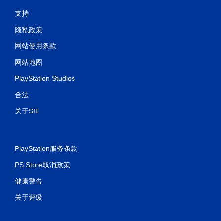
无
需
支持
使
用
隐私政策
触
网站使用条款
控
即
网站地图
可
游
PlayStation Studios
玩
游
合法
戏
。
关于SIE
无
需
PlayStation服务条款
控
制
PS Store取消政策
器
震
健康警告
动
关于评级
即
可
游