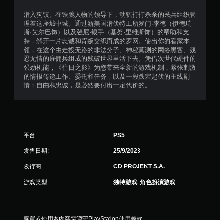
的
玩
圆
游
潜入狗镇。在铁腕人物的领导下，动辄打打杀杀的民兵组织管
点
戏
理着这座城中城。通过新美国潜伏特工所罗门·李德（伊德瑞
游
和
斯·艾尔巴饰）以及强尼·银手（基努·里维斯饰）的帮助和支
玩
导
持，解开一片忠诚和背叛交织而成的罗网。使出你的看家本
游
航
领，在这个由走投无路的非法分子、神秘莫测的网络黑客、残
戏
菜
忍无情的雇佣兵组成的残破世界里活下去。凭借次世代硬件的
，
单
强劲机能，《往日之影》为您带来全新的游戏机制，紧张刺激
以
。
的情报传递工作、委托和任务，以及一段跌宕起伏的主线剧
提
情：自由和忠诚，是必然要付出一定代价的。
高
无
视
需
觉
运
舒
动
适
性
控
平台:
PS5
。
制
发售日期:
25/9/2023
即
可
发行商:
CD PROJEKT S.A.
游
游戏类型:
独特游戏, 角色扮演游戏
玩
您
无
需
購買或使用本內容需遵守PlayStation使用條款。