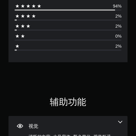
更
选
可
94%
重
评
项
以
要
。
创
2%
的
价
建
颜
2%
手
色
无
4
动
以
需
0%
保
更
.
快
存
易
2%
速
点
于
8
按
，
区
下
以
分
6
键
便
它
准
即
们
颗
确
。
可
返
游
星
回
玩
视
您
（
觉
您
离
辅助功能
无
舒
开
满
需
游
适
迅
戏
（
分
速
的
高
或
位
视觉
级
在
5
置
）
限
。