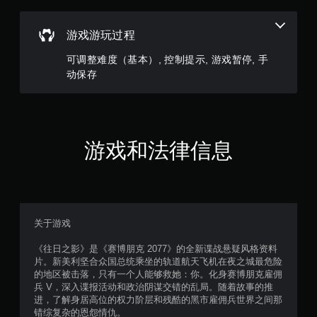
需
按
摄
像
下
游戏游玩过程
头
键
移
即
可调整难度（基本）, 控制提示, 游戏暂停, 手
动
可
动保存
和
游
效
玩
果
即
您
可
无
游
需
游戏和法律信息
玩
同
，
时
并
按
且
下
您
或
可
按
关于游戏
以
住
借
多
《往日之影》是《赛博朋克 2077》的全新谍战悬疑风格资料
助
个
片。新美利坚合众国总统乘坐的轨道航天飞机在夜之城最危险
屏
键
的地区被击落，只有一个人能够救她：你。化身赛博朋克雇佣
幕
即
兵 V，深入谍报活动和政治阴谋交错的乱局。随着故事的推
中
可
进，了解身居高位的权力阶层和残酷的黑市雇佣兵世界之间那
心
游
错综复杂的恩怨情仇。