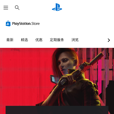
搜
索
清
音
字
控
可
晰
量
幕
制
调
的
控
（
器
整
文
制
高
重
难
字
级
新
度
您
最新
精选
优惠
定期服务
浏览
）
映
（
可
菜
射
基
以
单
游
调
（
本
和
戏
低
平
基
）
内
单
视
的
本
您
个
显
语
）
可
音
示
音
以
您
频
(
对
通
可
音
H
话
过
以
量
U
提
选
将
并
D
供
择
控
将
)
完
其
制
其
文
整
他
变
设
字
的
预
更
置
以
字
设
为
为
更
幕
难
其
静