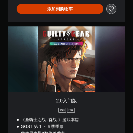
添加到购物车
2
.
0
入
门
版
2.0入门版
PS4
PS5
《圣骑士之战 -奋战-》游戏本篇
GGST 第 1 ～５季季票