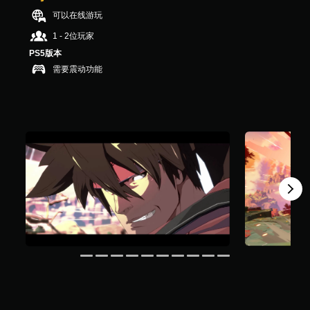
.
可以在线游玩
5
K
1 - 2位玩家
个
PS5版本
评
需要震动功能
价
）