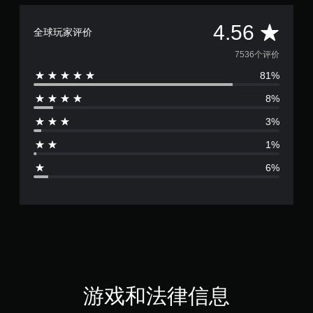
平
4.56
全球玩家评价
均
7536个评价
81%
评
8%
价
3%
4
1%
.
6%
5
6
颗
星
（
游戏和法律信息