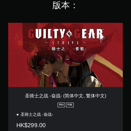
版本：
圣
骑
士
之
战
-
奋
战
-
(
简
体
中
文
圣骑士之战 -奋战- (简体中文, 繁体中文)
,
繁
PS4
PS5
体
圣骑士之战 -奋战-
中
文
HK$299.00
)