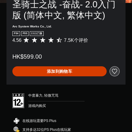
圣骑士之战 -奋战- 2.0入门
版 (简体中文, 繁体中文)
Arc System Works Co., Ltd.
PS4
PS5
2.0入门版
4.56
7.5K个评价
平
均
评
HK$599.00
价
4
.
添加到购物车
5
6
颗
星
（
中度暴力, 轻微咒骂
满
分
游戏内购买
5
颗
星
在线游玩需要PS Plus
，
支持多达32位PS Plus在线玩家
7