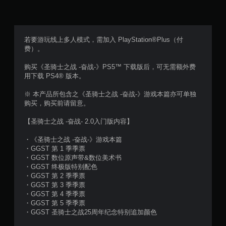
满
分
5
若要游玩线上多人模式，需加入 PlayStation®Plus（付
费）。
颗
购买《圣骑士之战 -奋战-》PS5™ 下载版后，可无需额外费
星
用下载 PS4® 版本。
，
※ 本产品所包含之《圣骑士之战 -奋战-》游戏本篇亦可单独
购买，购买前请留意。
7
【圣骑士之战 -奋战- 2.0入门版内容】
5
・《圣骑士之战 -奋战-》游戏本篇
3
・GGST 第 1 季季票
・GGST 数位原声带&数位美术书
6
・GGST 终极版特别配色
・GGST 第 2 季季票
个
・GGST 第 3 季季票
・GGST 第 4 季季票
评
・GGST 第 5 季季票
・GGST 圣骑士之战25周年纪念特别追加颜色
价