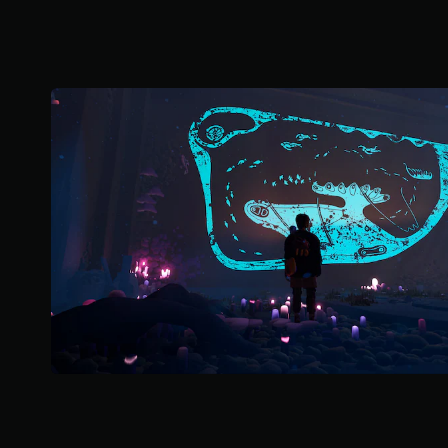
5
颗
星
，
9
.
1
K
个
评
价
）