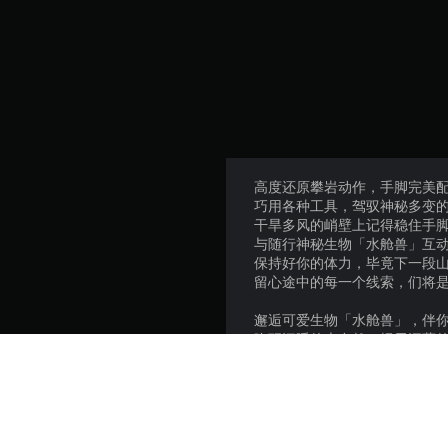
高度还原攀岩动作，手脚完美
巧用各种工具，驾驭神秘多变
干旱多风的峭壁上记得稳住手
与随行神秘生物「水舱兽」互
保持好你的体力，毕竟下一段
留心途中的每一个线索，们将
邂逅可爱生物「水舱兽」，伴
唤醒沉睡的大自然，揭示深藏
攀上云端，向着传说中的水源
揭示过去的文明，探寻人们面
我们建议全程配合背景音乐感