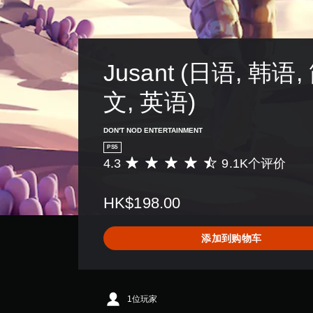
Jusant (日语, 韩语
文, 英语)
DON'T NOD ENTERTAINMENT
PS5
4.3
9.1K个评价
平
均
评
HK$198.00
价
4
.
添加到购物车
3
颗
星
（
满
1位玩家
分