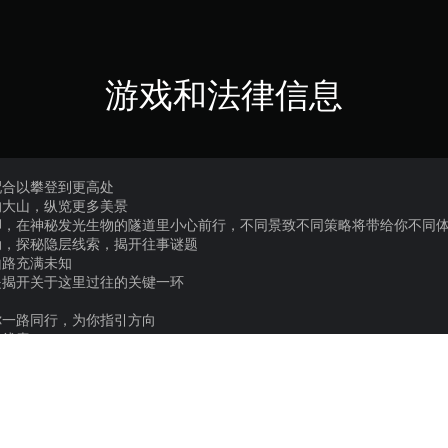
游戏和法律信息
配合以攀登到更高处
的大山，纵览更多美景
脚，在神秘发光生物的隧道里小心前行，不同景致不同策略将带给你不同
动，探秘隐层线索，揭开往事谜题
山路充满未知
是揭开关于这里过往的关键一环
你一路同行，为你指引方向
的线索
进发
对命运洪流做出的不同抉择
受这款游戏，平和的配乐能让你在山脚下静下心来寻找攀山的路线，还能