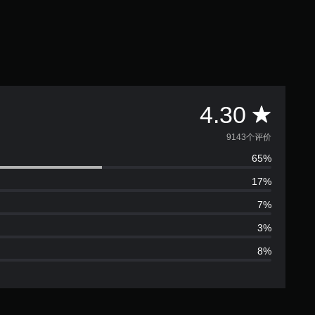
平
4.30
均
9143个评价
65%
评
17%
价
7%
4
3%
8%
.
3