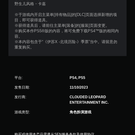
野生儿风格・卡嘉
※于游戏内开启主菜单[持有物品]的[DLC]页面选择新增的项
目，即可获得道具。
※获得道具后，请前往主菜单[装备]的[服装]页面变更。
※购买本作PS5®版的内容，将可免费下载PS4™版的相同内
容。
※本内容包含于“《伊苏X -北境历险-》季票”当中。请留意勿
重复购买。
平台:
PS4, PS5
发售日期:
11/10/2023
发行商:
CLOUDED LEOPARD
ENTERTAINMENT INC.
游戏类型:
角色扮演游戏
购买或使用本产品需遵从SEN服务条款及使用协议。