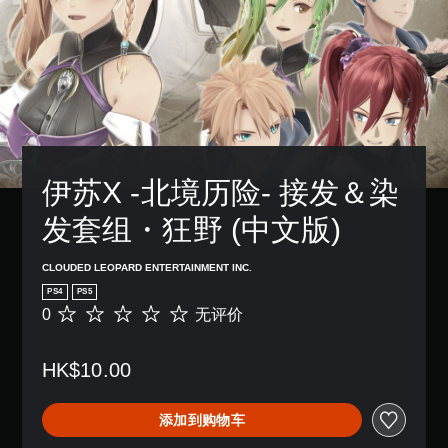
伊苏X -北境历险- 接发＆染
发套组・狂野 (中文版)
CLOUDED LEOPARD ENTERTAINMENT INC.
PS4
PS5
0
无评价
无
评
价
HK$10.00
添加到购物车