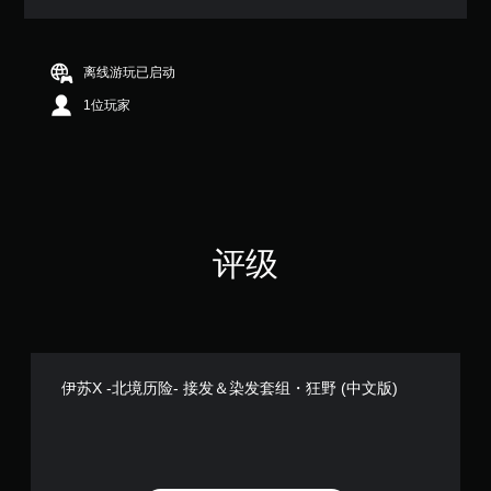
离线游玩已启动
1位玩家
评级
伊苏X -北境历险- 接发＆染发套组・狂野 (中文版)