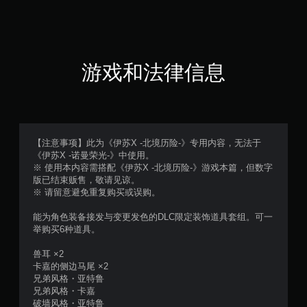
游戏和法律信息
【注意事项】此为《伊苏X -北境历险-》专用内容，无法于
《伊苏X -诺曼荣光-》中使用。
※ 使用本内容需搭配《伊苏X -北境历险-》游戏本篇，但数字
版已结束贩售，敬请见谅。
※ 请留意避免重复购买或误购。
能为角色装备接发与变更发色的DLC限定装饰道具套组。可一
举购买6种道具。
兽耳 ×2
卡嘉的侧边马尾 ×2
兄弟风格・亚特鲁
兄弟风格・卡嘉
破墙风格・亚特鲁