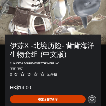
伊苏X -北境历险- 背背海洋
生物套组 (中文版)
CLOUDED LEOPARD ENTERTAINMENT INC.
PS4
PS5
0
无评价
无
评
价
HK$14.00
添加到购物车