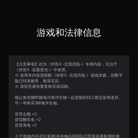
游戏和法律信息
【注意事项】此为《伊苏X -北境历险-》专用内容，无法于
《伊苏X -诺曼荣光-》中使用。
※ 使用本内容需搭配《伊苏X -北境历险-》游戏本篇，但数字
版已结束贩售，敬请见谅。
※ 请留意避免重复购买或误购。
能让角色随时随地与海洋生物一起冒险的DLC限定装饰道具。
可一举购买3种海洋生物。
背背企鹅 ×2
背背翻车鱼 ×2
背背海龟 ×2
※于游戏内开启主菜单[持有物品]的[DLC]页面选择新增的项