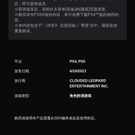
目，即可获得道具。
※获得道具后，请前往主菜单[装备]的[服装]页面变更。
※购买本作PS5®版的内容，将可免费下载PS4™版的相同内
容。
※本内容包含于“《伊苏X -北境历险-》季票”当中。请留意勿
重复购买。
平台:
PS4, PS5
发售日期:
4/10/2023
发行商:
CLOUDED LEOPARD
ENTERTAINMENT INC.
游戏类型:
角色扮演游戏
购买或使用本产品需遵从SEN服务条款及使用协议。