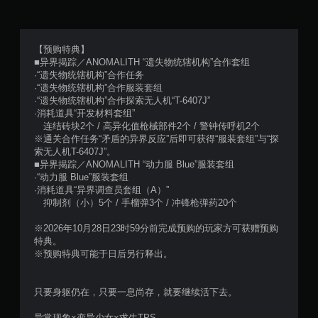
【预购特典】
■异界揭踪／ANOMALITH “遗失物统辖机构”合作套组
·“遗失物统辖机构”合作任务
·“遗失物统辖机构”合作服装套组
·“遗失物统辖机构”合作探索无人机“T-6407J”
·消耗道具“开发材料套组”
连结砖块2个 / 高异化值枪械部件2个 / 警钟传呼机2个
※通关合作任务“矛盾的异界反应”后即可获得“服装套组”与“探
索无人机T-6407J”。
■异界揭踪／ANOMALITH “动力服 Blue”服装套组
·“动力服 Blue”服装套组
·消耗道具“异界调查员套组（A）”
抑制剂（小）5个 / 手榴弹3个 / 冲锋枪弹药20个
※2026年10月28日23时59分前完成预购的玩家方可获赠预购
特典。
※预购特典可能于日后另行释出。
只要身躯仍在，只要一息尚存，就要继续活下去。
异常现象×变异少女×求生TPS