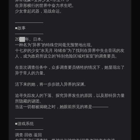
在异形横行的世界中奋力求生吧。
少女拿起武器，迎战命运。
──────────
■故事
──────────
20██年。日本。
一种名为“异界”的特殊空间毫无预警地出现。
十七岁的少女“水无月 玲绪奈”为了找到在异界中失去音讯的友
人，成为政府所设立的“特别危险区域对策室”的调查要员。
在首次调查任务中，众多调查要员牺牲的情况下，她显现出了
异于常人的力量。
活下来的她，将一步步踏入异界的深渊。
追寻失踪友人的下落、探究异界发生的原因，以及那特异力量
所隐藏的谜团。
当这一切都被揭晓之时，她眼前所见的将是――――
──────────
■游戏系统
──────────
调查·回收·返回