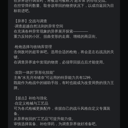
在异界进行调查时，将被迫与被称为“超常体”的存在交战。
在控管弹药数量、取舍该带回的物资状况下，以成功返回为目
标前进吧。
【异界】交战与调查
·调查超越自然法则的异常空间
在充满各种异常现象的异界展开探索――――
重力反转的小区、扭曲变形的走廊、增殖的商店街。
·枪炮选择与收纳库管理
击倒敌对的超常体吧。选用合适的枪炮，将会是左右战况的关
键。
在调查异界途中发现的物资，必须带回据点后才能使用。
·攻防一体的“异形化技能”
主角“水无月玲绪奈”可运用的特异能力共有12种。
既能作为枪战中的辅助手段，有时也能成为改变局势的强力王
牌。
【据点】补给与强化
·自定义枪械与工艺品
可为各式枪械更换配件，依据自己的战斗风格自定义专属装
备。
从异界收回的“工艺品”可提升能力值。
审慎选择装备、补给弹药，为调查异界做好准备吧。