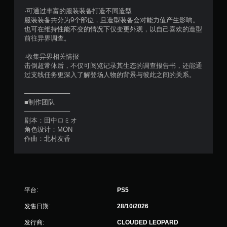
·可通过丰富的服装装备打造不同造型
服装装备共分为9个部位，且造型装备会对能力值产生影响。
也可在维持性能不变的情况下仅变更外观，以自己喜欢的造型
前往异界调查。
·收集异界相关情报
击倒超常体后，不仅可阅览记录其生态的调查报告书，还能通
过支线任务更深入了解登场人物的背景与彼此之间的关系。
──────────
■制作团队
──────────
剧本：田中ロミオ
角色设计：MON
作曲：北村友香
平台:
PS5
发售日期:
28/10/2026
发行商:
CLOUDED LEOPARD