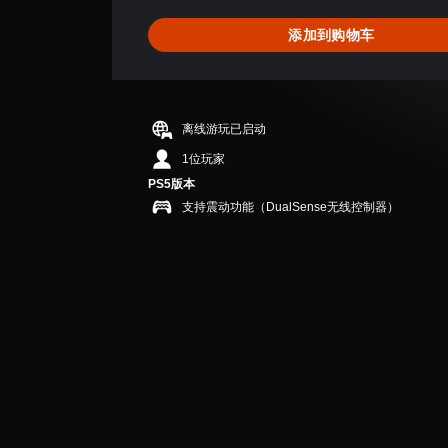
5
颗
添加到购物车
星
（
满
分
5
离线游玩已启动
颗
星
1位玩家
，
PS5版本
1
支持震动功能（DualSense无线控制器）
个
评
价
）