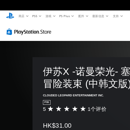
商店
PS5
游戏
PS Plus
配件
最新信息
支持
伊苏X -诺曼荣光- 
冒险装束 (中韩文版
CLOUDED LEOPARD ENTERTAINMENT INC.
PS5
5
1个评价
平
均
评
HK$31.00
价