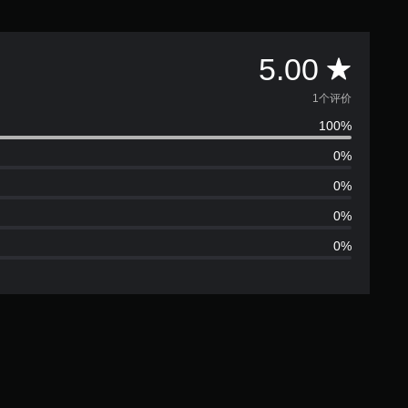
平
5.00
均
1个评价
100%
评
0%
价
0%
1
0%
0%
颗
星
（
满