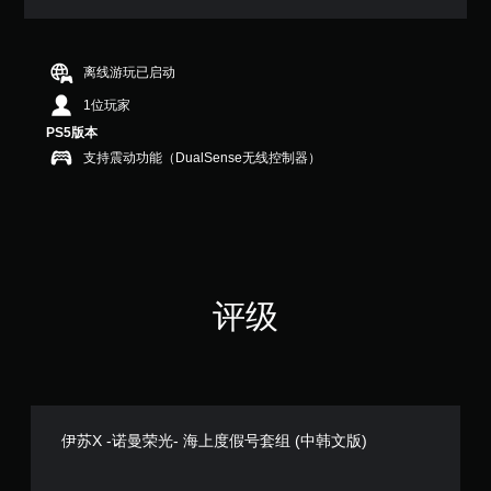
满
分
5
颗
离线游玩已启动
星
1位玩家
，
1
PS5版本
个
支持震动功能（DualSense无线控制器）
评
价
）
评级
伊苏X -诺曼荣光- 海上度假号套组 (中韩文版)