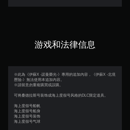
（
满
分
5
游戏和法律信息
颗
星
，
※此為《伊蘇X -諾曼榮光-》專用的追加內容，《伊蘇X -北境
歷險-》無法使用本追加內容。
1
※請留意勿重複購買或誤購。
个
可将桑德拉斯号装饰成海上度假号风格的DLC限定道具。
评
海上度假号船帆
海上度假号船身
价
海上度假号装饰
海上度假号气球
）