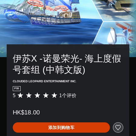
伊苏X -诺曼荣光- 海上度假
号套组 (中韩文版)
CLOUDED LEOPARD ENTERTAINMENT INC.
PS5
5
1个评价
平
均
评
HK$18.00
价
5
颗
添加到购物车
星
（