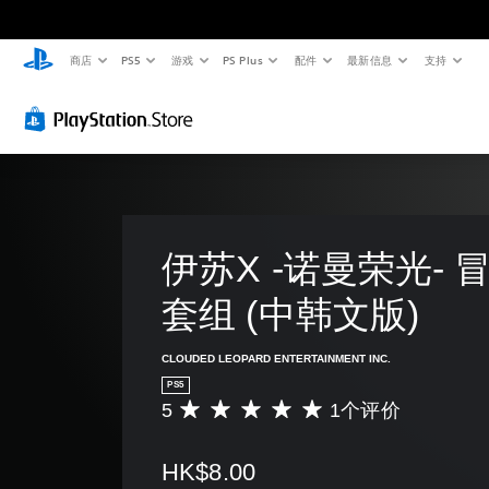
商店
PS5
游戏
PS Plus
配件
最新信息
支持
伊苏X -诺曼荣光- 
套组 (中韩文版)
CLOUDED LEOPARD ENTERTAINMENT INC.
PS5
5
1个评价
平
均
评
HK$8.00
价