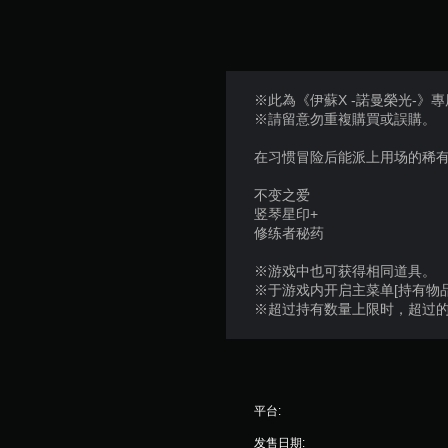
※此為《伊蘇X -諾曼榮光-》
※請留意勿重複購買或誤購。
在习惯冒险后能派上用场的稀有
不变之爱
竖琴星印+
修练者秘药
※游戏中也可获得相同道具。
※于游戏内开启主菜单[持有物品
※超过持有数量上限时，超过
平台:
发售日期: