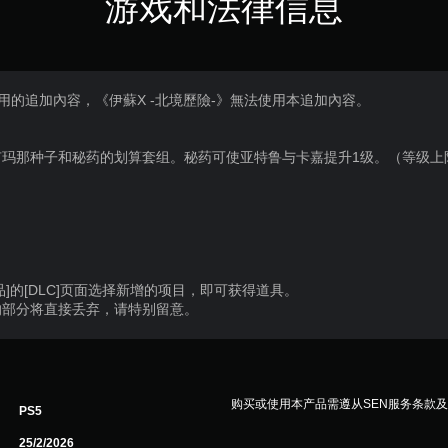
游戏和法律信息
專用的追加內容，《伊蘇X -北境歷險-》無法使用本追加內容。
玛那种子和秘药的划算套组。秘药可使亚特鲁与卡嘉提升1级。（等级上限
]的[DLC]页面选择新增的项目，即可获得道具。
的部分将直接丢弃，请特别留意。
购买或使用本产品需遵从SEN服务条款
PS5
25/2/2026