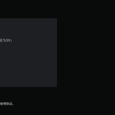
分
5
颗
星
为99）
，
1
个
评
价
）
及使用协议。