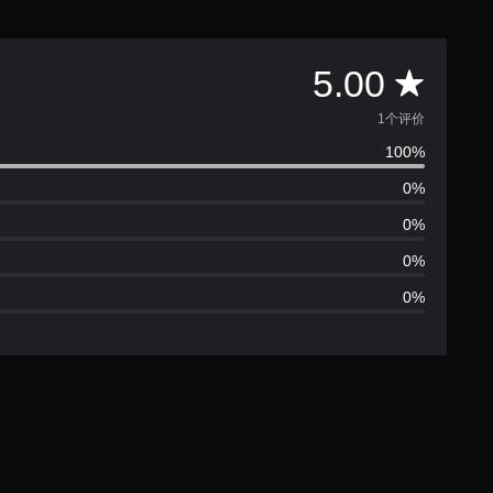
平
5.00
均
1个评价
100%
评
0%
价
0%
1
0%
0%
颗
星
（
满