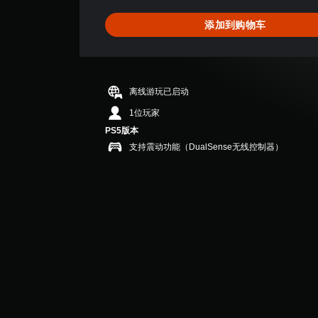
5
颗
添加到购物车
星
（
满
分
5
离线游玩已启动
颗
星
1位玩家
，
PS5版本
1
支持震动功能（DualSense无线控制器）
个
评
价
）