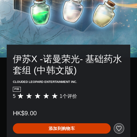
伊苏X -诺曼荣光- 基础药水
套组 (中韩文版)
CLOUDED LEOPARD ENTERTAINMENT INC.
PS5
5
1个评价
平
均
评
HK$9.00
价
5
颗
添加到购物车
星
（