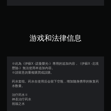
（
满
分
5
游戏和法律信息
颗
星
，
※此為《伊蘇X -諾曼榮光-》專用的追加內容，《伊蘇X -北境
歷險-》無法使用本追加內容。
1
※請留意勿重複購買或誤購。
个
药水套组。药水在使用后会留下空瓶，增加随身携带的恢复药
水数量。
评
治疗药水Ⅱ
价
神圣治疗药水
祝福之水
）