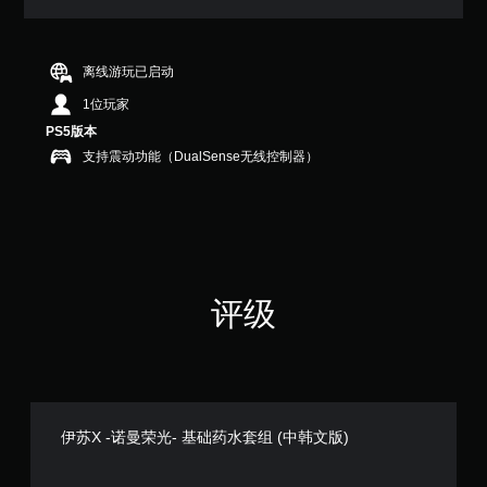
满
分
5
颗
离线游玩已启动
星
1位玩家
，
1
PS5版本
个
支持震动功能（DualSense无线控制器）
评
价
）
评级
伊苏X -诺曼荣光- 基础药水套组 (中韩文版)