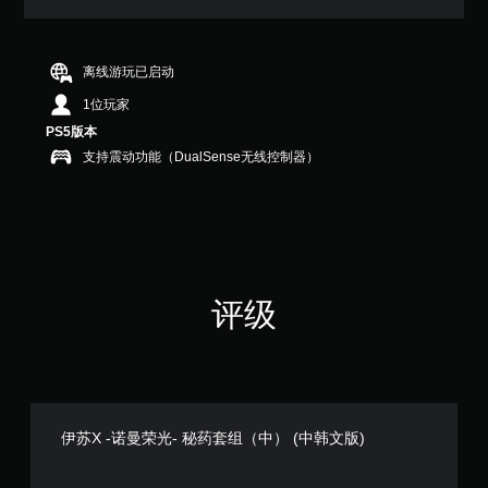
满
分
5
颗
离线游玩已启动
星
1位玩家
，
1
PS5版本
个
支持震动功能（DualSense无线控制器）
评
价
）
评级
伊苏X -诺曼荣光- 秘药套组（中） (中韩文版)