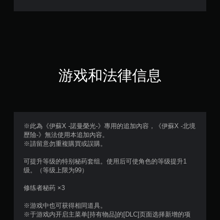
（
满
分
5
游戏和法律信息
颗
星
，
※此為《伊蘇X -諾曼榮光-》專用的追加內容，《伊蘇X -北境
歷險-》無法使用本追加內容。
1
※請留意勿重複購買或誤購。
个
可提升等级的特别秘药套组。使用后可使角色的等级提升1
级。（等级上限为99）
评
修练者秘药 ×3
价
※游戏中也可获得相同道具。
）
※于游戏内开启主菜单[持有物品]的[DLC]页面选择新增的项