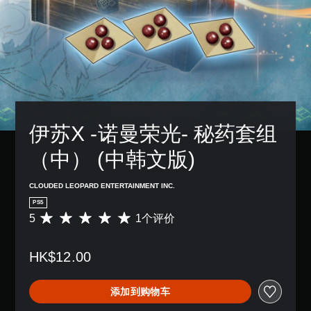
伊苏X -诺曼荣光- 秘药套组
（中） (中韩文版)
CLOUDED LEOPARD ENTERTAINMENT INC.
PS5
5
1个评价
平
均
评
HK$12.00
价
5
颗
添加到购物车
星
（