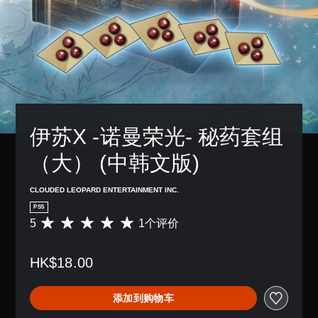
伊苏X -诺曼荣光- 秘药套组
（大） (中韩文版)
CLOUDED LEOPARD ENTERTAINMENT INC.
PS5
5
1个评价
平
均
评
HK$18.00
价
5
颗
添加到购物车
星
（