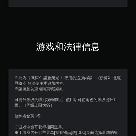
（
满
分
5
游戏和法律信息
颗
星
，
※此為《伊蘇X -諾曼榮光-》專用的追加內容，《伊蘇X -北境
歷險-》無法使用本追加內容。
1
※請留意勿重複購買或誤購。
个
可提升等级的特别秘药套组。使用后可使角色的等级提升1
级。（等级上限为99）
评
修练者秘药 ×5
价
※游戏中也可获得相同道具。
）
※于游戏内开启主菜单[持有物品]的[DLC]页面选择新增的项