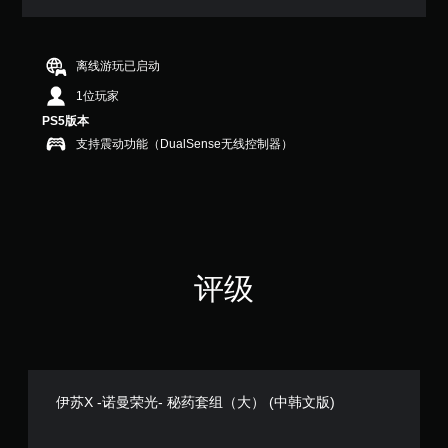
满
分
5
颗
离线游玩已启动
星
1位玩家
，
1
PS5版本
个
支持震动功能（DualSense无线控制器）
评
价
）
评级
伊苏X -诺曼荣光- 秘药套组（大） (中韩文版)