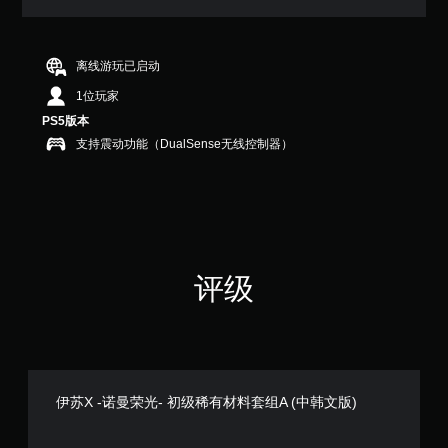
满
分
5
颗
离线游玩已启动
星
1位玩家
，
1
PS5版本
个
支持震动功能（DualSense无线控制器）
评
价
）
评级
伊苏X -诺曼荣光- 初级稀有材料套组A (中韩文版)