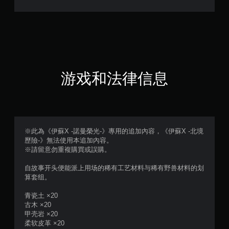
（
满
分
5
游戏和法律信息
颗
星
，
※此為《伊蘇X -諾曼榮光-》專用的追加內容，《伊蘇X -北境
歷險-》無法使用本追加內容。
1
※請留意勿重複購買或誤購。
个
自故事开头便能派上用场的稀有工艺材料与稀有野兽材料的划
算套组。
评
青瓷土 ×20
价
古木 ×20
甲壳岩 ×20
）
柔软皮革 ×20