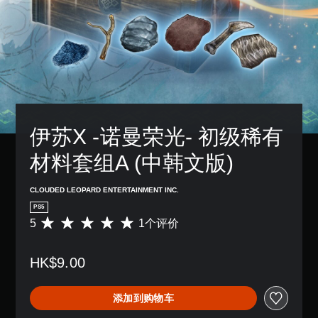
伊苏X -诺曼荣光- 初级稀有
材料套组A (中韩文版)
CLOUDED LEOPARD ENTERTAINMENT INC.
PS5
5
1个评价
平
均
评
HK$9.00
价
5
颗
添加到购物车
星
（