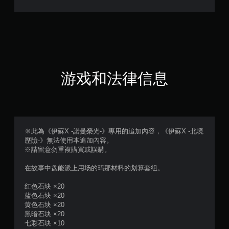
（
满
分
5
游戏和法律信息
颗
星
，
※此為《伊蘇X -諾曼榮光-》專用的追加內容，《伊蘇X -北境
歷險-》無法使用本追加內容。
1
※請留意勿重複購買或誤購。
个
在故事中盘能派上用场的玛那材料的划算套组。
评
红色石块 ×20
蓝色石块 ×20
价
黄色石块 ×20
黑暗石块 ×20
）
七彩石块 ×10