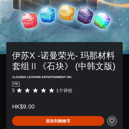
伊苏X -诺曼荣光- 玛那材料
套组Ⅱ《石块》 (中韩文版)
CLOUDED LEOPARD ENTERTAINMENT INC.
PS5
5
1个评价
平
均
评
HK$9.00
价
5
颗
添加到购物车
星
（