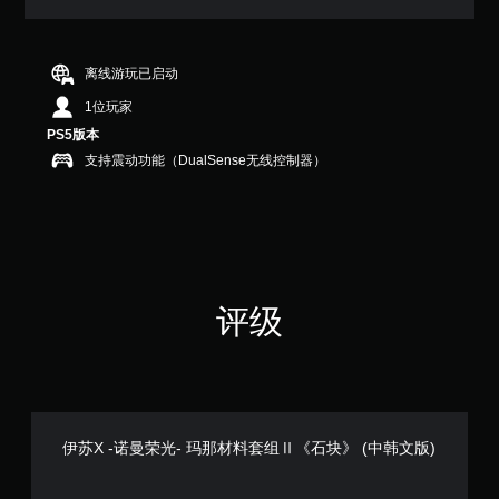
满
分
5
颗
离线游玩已启动
星
1位玩家
，
1
PS5版本
个
支持震动功能（DualSense无线控制器）
评
价
）
评级
伊苏X -诺曼荣光- 玛那材料套组Ⅱ《石块》 (中韩文版)