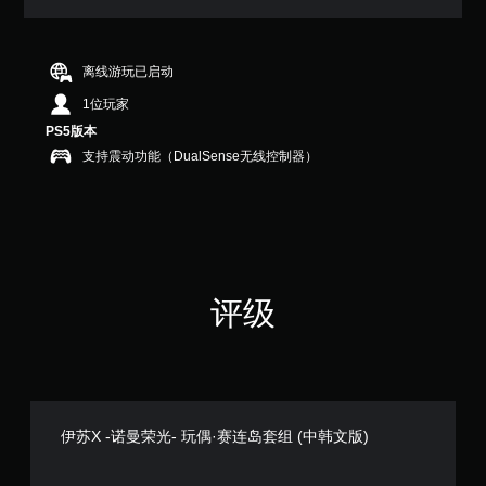
满
分
5
颗
离线游玩已启动
星
1位玩家
，
1
PS5版本
个
支持震动功能（DualSense无线控制器）
评
价
）
评级
伊苏X -诺曼荣光- 玩偶·赛连岛套组 (中韩文版)