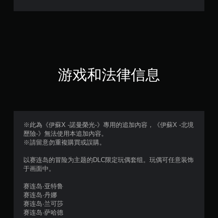
（
满
分
5
游戏和法律信息
颗
星
，
※此為《伊蘇X -諾曼榮光-》專用的追加內容，《伊蘇X -北境
歷險-》無法使用本追加內容。
1
※請留意勿重複購買或誤購。
个
以赛连岛的冒险为主题的DLC限定玩偶套组。玩偶可任意装饰
于画面中。
评
赛连岛·亚特鲁
价
赛连岛·丹娜
赛连岛·兰可莎
）
赛连岛·萨哈德