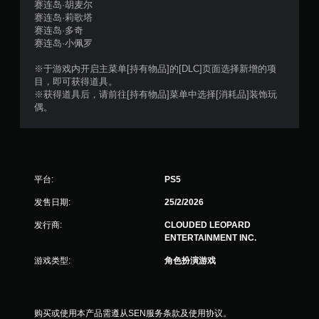
赛连岛·胡麦尔
赛连岛·莉歌塔
赛连岛·多奇
赛连岛·小佩罗
※于游戏内开启主菜单[持有物品]的[DLC]页面选择新增的项
目，即可获得道具。
※获得道具后，请前往[持有物品]菜单中选择[消耗品]装饰玩
偶。
平台:
PS5
发售日期:
25/2/2026
发行商:
CLOUDED LEOPARD
ENTERTAINMENT INC.
游戏类型:
角色扮演游戏
购买或使用本产品需遵从SEN服务条款及使用协议。