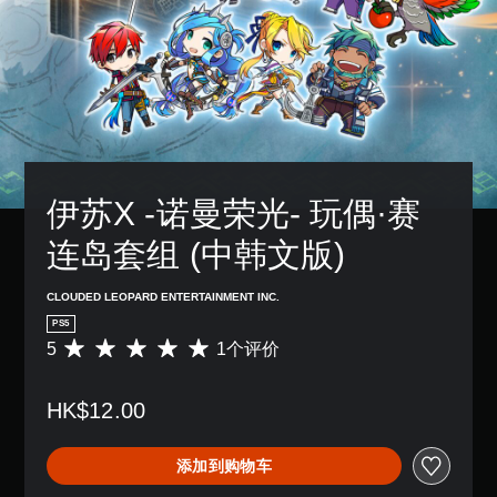
伊苏X -诺曼荣光- 玩偶·赛
连岛套组 (中韩文版)
CLOUDED LEOPARD ENTERTAINMENT INC.
PS5
5
1个评价
平
均
评
HK$12.00
价
5
颗
添加到购物车
星
（