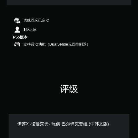
满
分
5
颗
离线游玩已启动
星
1位玩家
，
1
PS5版本
个
支持震动功能（DualSense无线控制器）
评
价
）
评级
伊苏X -诺曼荣光- 玩偶·巴尔铎克套组 (中韩文版)