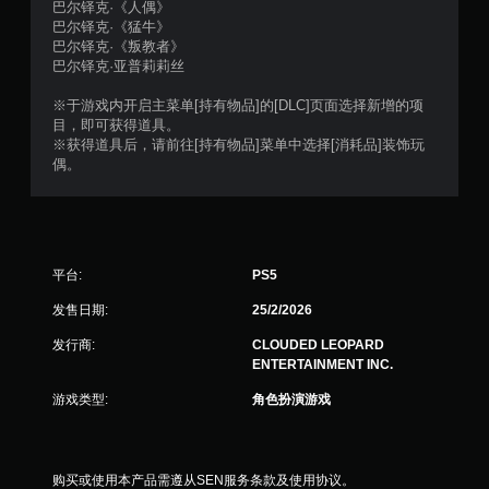
巴尔铎克·《人偶》
巴尔铎克·《猛牛》
巴尔铎克·《叛教者》
巴尔铎克·亚普莉莉丝
※于游戏内开启主菜单[持有物品]的[DLC]页面选择新增的项
目，即可获得道具。
※获得道具后，请前往[持有物品]菜单中选择[消耗品]装饰玩
偶。
平台:
PS5
发售日期:
25/2/2026
发行商:
CLOUDED LEOPARD
ENTERTAINMENT INC.
游戏类型:
角色扮演游戏
购买或使用本产品需遵从SEN服务条款及使用协议。