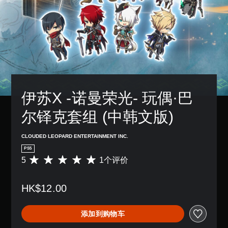
伊苏X -诺曼荣光- 玩偶·巴
尔铎克套组 (中韩文版)
CLOUDED LEOPARD ENTERTAINMENT INC.
PS5
5
1个评价
平
均
评
HK$12.00
价
5
颗
添加到购物车
星
（