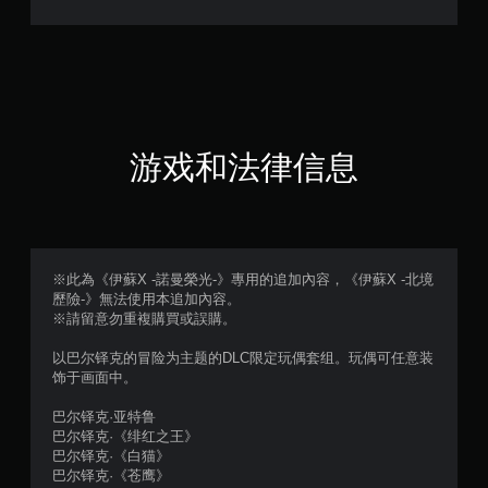
（
满
分
5
游戏和法律信息
颗
星
，
※此為《伊蘇X -諾曼榮光-》專用的追加內容，《伊蘇X -北境
歷險-》無法使用本追加內容。
1
※請留意勿重複購買或誤購。
个
以巴尔铎克的冒险为主题的DLC限定玩偶套组。玩偶可任意装
饰于画面中。
评
巴尔铎克·亚特鲁
价
巴尔铎克·《绯红之王》
巴尔铎克·《白猫》
）
巴尔铎克·《苍鹰》