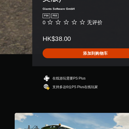
Giants Software GmbH
PS4
PS5
0
无评价
无
评
价
HK$38.00
添加到购物车
在线游玩需要PS Plus
支持多达6位PS Plus在线玩家