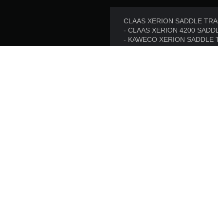
CLAAS XERION SADDLE TRAC
- CLAAS XERION 4200 SADD
- KAWECO XERION SADDLE T
- KAWECO XERION SADDLE TR
- KAWECO OPTI-JECT 800
- KAWECO Front-Unit
平台:
发售日期:
发行商:
游戏类型:
© 2021 GIANTS Software GmbH. Developed and published
manufacturers, agricultural machinery, agricultural equipment