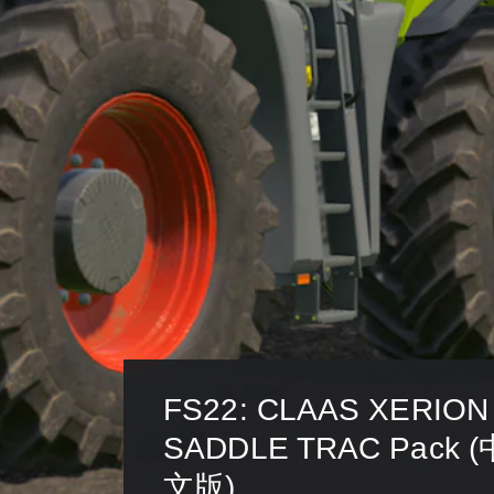
FS22: CLAAS XERION
SADDLE TRAC Pack
文版)