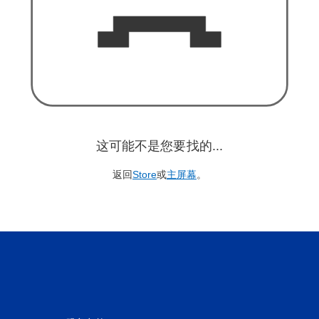
这可能不是您要找的...
返回
Store
或
主屏幕
。