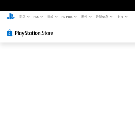
这
可
能
商店
PS5
游戏
PS Plus
配件
最新信息
支持
不
是
您
要
找
的
.
.
.