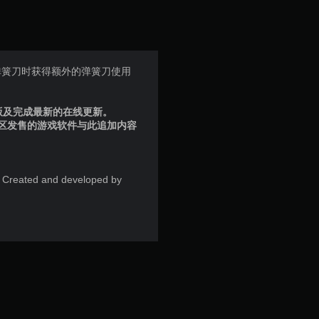
星
（
满
弹簧刀时获得额外的弹簧刀使用
分
品版及完成最新的在线更新。
5
地区发售的游戏软件与此追加内容
颗
星
. Created and developed by
，
2
4
个