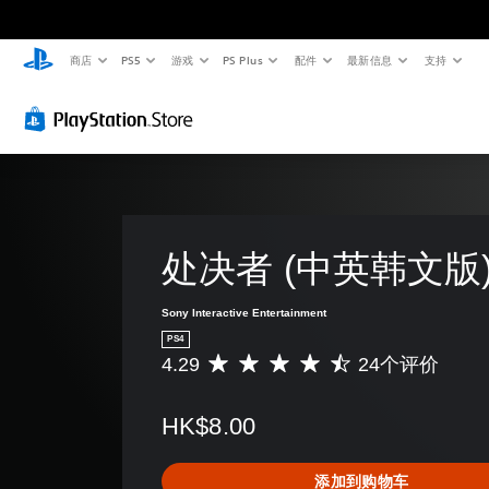
商店
PS5
游戏
PS Plus
配件
最新信息
支持
处决者 (中英韩文版
Sony Interactive Entertainment
PS4
4.29
24个评价
平
均
评
HK$8.00
价
4
.
添加到购物车