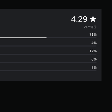
平
4.29
均
24个评价
71%
评
4%
价
17%
4
0%
8%
.
2
9
颗