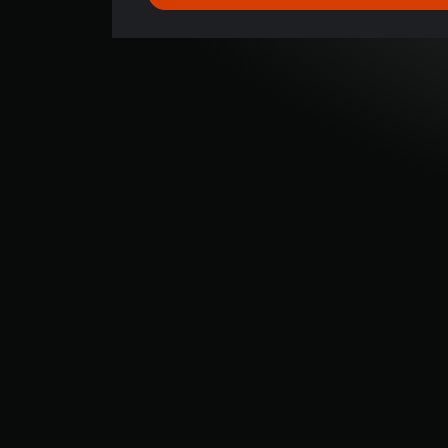
2
9
颗
星
（
满
分
5
颗
星
，
2
4
个
评
价
）