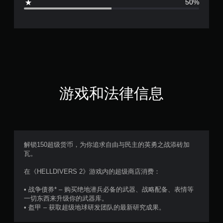
50%
星
（
满
分
5
游戏和法律信息
颗
星
，
解锁150超级货币，为你追求自由与民主的英勇之战添砖加
瓦。
2
在《HELLDIVERS 2》游戏内的超级商店消费：
个
• 战争债券* – 购买绝地潜兵必备的武器、战略配备、表情等
评
一切东西来升级你的武器库。
• 盔甲 – 获取超级地球研发团队的最新研究成果。
价