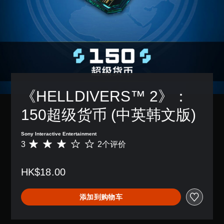
《HELLDIVERS™ 2》：
150超级货币 (中英韩文版)
Sony Interactive Entertainment
3
2个评价
平
均
评
HK$18.00
价
3
颗
添加到购物车
星
（
满