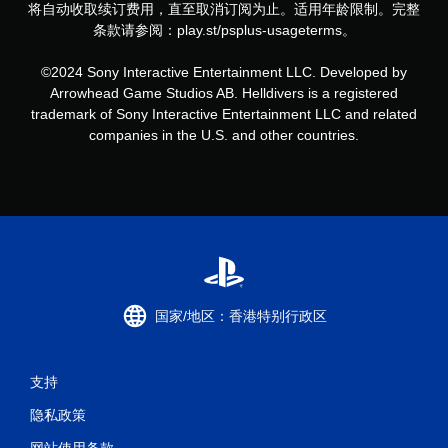
将自动收取续订费用，直至取消订阅为止。适用年龄限制。完整
条款请参阅：play.st/psplus-usageterms。
©2024 Sony Interactive Entertainment LLC. Developed by
Arrowhead Game Studios AB. Helldivers is a registered
trademark of Sony Interactive Entertainment LLC and related
companies in the U.S. and other countries.
国家/地区：香港特别行政区
支持
隐私政策