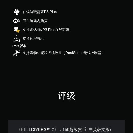
分
5
颗
在线游玩需要PS Plus
星
可在游戏内购买
，
2
支持多达4位PS Plus在线玩家
个
评
支持远程游玩
价
PS5版本
）
支持震动功能和扳机效果（DualSense无线控制器）
评级
《HELLDIVERS™ 2》：150超级货币 (中英韩文版)