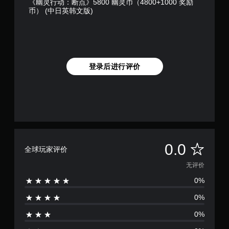
《幽灵行动：断点》5800 幽灵币（4800+1000 奖励
币） (中日英韩文版)
登录后进行评价
无
0.0
全球玩家评价
评
无评价
0%
价
0%
0%