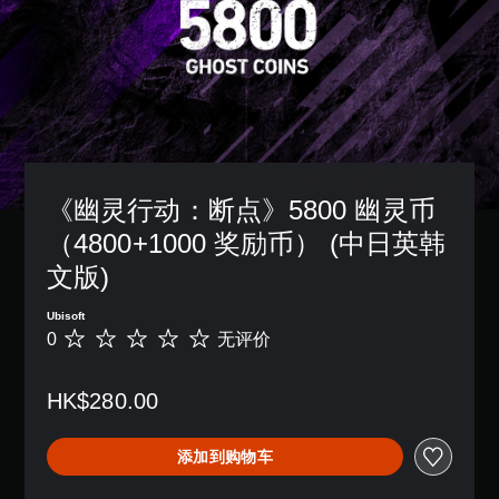
《幽灵行动：断点》5800 幽灵币
（4800+1000 奖励币） (中日英韩
文版)
Ubisoft
0
无评价
无
评
价
HK$280.00
添加到购物车