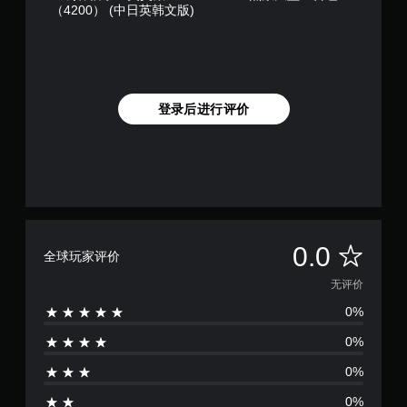
。
始
（4200） (中日英韩文版)
音
内
像
游
的
匹
头
玩
说
配
可
移
游
明
屏
动
调
戏
文
幕
和
整
并
字
上
效
操
调
登录后进行评价
。
提
果
作
整
示
即
设
杆
的
可
清
定
反
操
游
晰
，
转
作
玩
但
的
）
（
。
可
说
的
基
能
明
挑
本
无
音
战
文
无
）
0.0
法
全球玩家评价
频
等
字
呈
提
级
提
评
说
无评价
现
供
。
示
明
与
一
替
0%
价
文
游
些
代
控
字
戏
反
0%
以
制
游
音
转
更
玩
提
频
操
0%
易
过
信
作
示
于
程
0%
息
杆