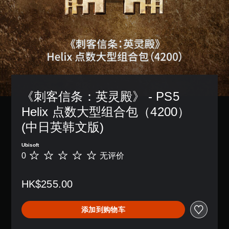
。
独
他
可
音
激
预
以
。
活
清
设
变
一
布
晰
更
3
系
局
重
的
列
D
，
要
字
辅
音
或
的
幕
助
者
效
颜
功
字
我
色
您
能
幕
们
以
《刺客信条：英灵殿》 - PS5 
可
，
以
提
更
以
帮
更
供
Helix 点数大型组合包（4200） 
易
开
助
易
一
于
启
(中日英韩文版)
您
于
些
区
音
游
阅
重
分
频
玩
读
新
Ubisoft
它
输
游
的
映
0
无评价
无
们
出
戏
方
射
评
。
，
。
式
支
价
以
呈
持
HK$255.00
便
视
现
。
简
享
觉
。
化
受
添加到购物车
舒
环
可
的
适
说
绕
调
快