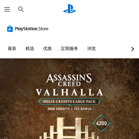
搜
索
颜
音
字
控
可
色
量
幕
制
调
替
控
（
器
整
代
制
高
重
难
级
新
度
您
您
最新
精选
优惠
定期服务
浏览
）
映
（
无
可
射
高
需
以
游
依
调
（
级
戏
赖
低
基
）
内
于
单
的
本
您
理
个
语
）
可
解
音
音
以
您
颜
频
对
自
可
色
音
话
定
以
游
量
提
义
将
玩
并
供
挑
控
游
将
完
战
制
戏
其
整
等
变
，
设
的
级
更
或
置
字
或
为
者
为
幕
单
其
您
静