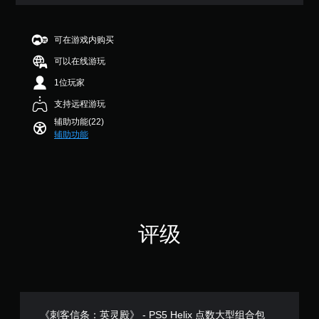
（
音
明
整
速
基
效
文
操
反
本
。
字
作
应
可在游戏内购买
）
（
杆
活
可以在线游玩
在
基
屏
灵
动
可
本
幕
敏
1位玩家
您
能
）
阅
度
可
造
支持远程游玩
读
（
在
以
成
器
辅助功能(22)
游
基
降
视
辅助功能
（
戏
低
本
觉
游
快
基
）
不
玩
速
本
适
提
过
反
的
）
供
程
应
游
一
屏
中
活
戏
些
幕
，
动
游
操
阅
游
（
评级
玩
作
读
戏
必
过
杆
器
仅
须
程
灵
将
包
在
中
敏
帮
括
限
，
度
助
重
定
无
选
您
要
时
需
项
开
《刺客信条：英灵殿》 - PS5 Helix 点数大型组合包
声
间
摄