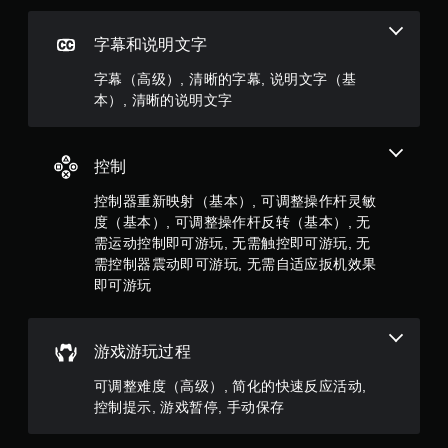
玩
即
过
可
字幕和说明文字
程
游
或
玩
字幕（高级）, 清晰的字幕, 说明文字（基
过
游
本）, 清晰的说明文字
场
戏
动
。
画
中
控制
无
随
需
时
控制器重新映射（基本）, 可调整操作杆灵敏
触
暂
度（基本）, 可调整操作杆反转（基本）, 无
停
控
需运动控制即可游玩, 无需触控即可游玩, 无
游
即
戏
需控制器震动即可游玩, 无需自适应扳机效果
可
（
即可游玩
游
仅
玩
限
您
离
游戏游玩过程
无
线
需
游
可调整难度（高级）, 简化的快速反应活动,
使
玩
用
）
控制提示, 游戏暂停, 手动保存
触
。
控