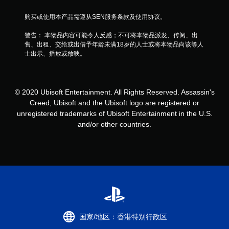
开
开
游
购买或使用本产品需遵从SEN服务条款及使用协议。
控
戏
制
的
警告： 本物品内容可能令人反感；不可将本物品派发、传阅、出
器
位
售、出租、交给或出借予年龄未满18岁的人士或将本物品向该等人
震
置
士出示、播放或放映。
动
。
/
触
觉
反
© 2020 Ubisoft Entertainment. All Rights Reserved. Assassin's
馈
Creed, Ubisoft and the Ubisoft logo are registered or
即
unregistered trademarks of Ubisoft Entertainment in the U.S.
可
and/or other countries.
游
玩
游
戏
。
无
需
自
国家/地区：香港特别行政区
适