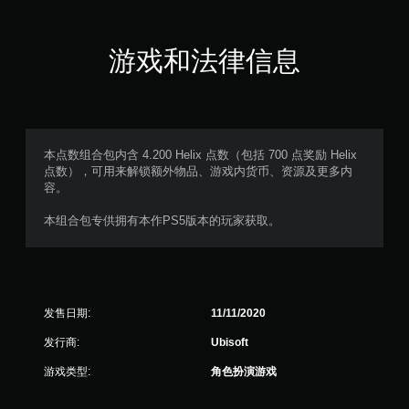
即
手
可
动
游
游戏和法律信息
保
玩
存
游
戏
您
。
可
以
创
无
本点数组合包内含 4.200 Helix 点数（包括 700 点奖励 Helix
建
需
点数），可用来解锁额外物品、游戏内货币、资源及更多内
手
容。
控
动
制
保
本组合包专供拥有本作PS5版本的玩家获取。
器
存
震
点
动
，
即
以
便
可
准
发售日期:
11/11/2020
游
确
玩
发行商:
Ubisoft
返
您
回
游戏类型:
角色扮演游戏
无
您
需
离
打