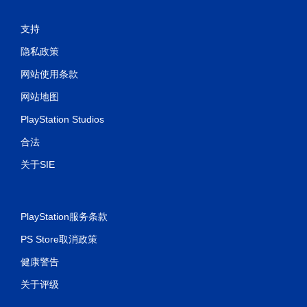
应
扳
机
支持
效
隐私政策
果
即
网站使用条款
可
游
网站地图
玩
PlayStation Studios
您
无
合法
需
关于SIE
打
开
扳
机
自
PlayStation服务条款
适
应
PS Store取消政策
阻
健康警告
力
即
关于评级
可
游