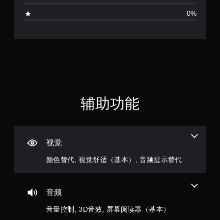
您
阅
相
还
选
可
读
0%
关
可
项
以
的
的
通
。
随
方
其
过
时
式
他
视
查
无
呈
文
觉
看
需
现
本
方
游
。
运
和
式
戏
视
动
或
控
觉
控
控
制
信
制
制
。
辅助功能
息
器
即
。
震
可
动
游
游
呈
戏
玩
现
暂
视觉
。
您
停
无
颜色替代, 视觉舒适（基本）, 音频提示替代
您
需
可
使
以
用
在
运
音频
游
动
戏
音量控制, 3D音效, 屏幕阅读器（基本）
控
游
制