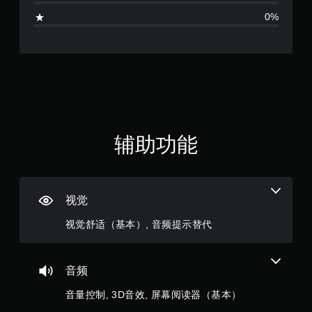
易
相
0%
于
关
无
阅
的
需
读
其
的
按
他
方
文
住
式
本
键
呈
和
即
现
视
可
。
觉
游
信
辅助功能
玩
息
。
您
无
需
按
视觉
住
键
视觉舒适（基本）, 音频提示替代
即
可
游
音频
玩
游
音量控制, 3D音效, 屏幕阅读器（基本）
戏
和