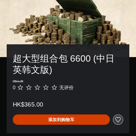
字
玩
独
控
音
幕
过
激
制
。
。
程
活
。
中
一
，
3
系
清
可
无
列
D
晰
需
调
辅
音
的
摄
整
助
效
字
像
功
操
幕
您
头
能
作
超大型组合包 6600 (中日
可
移
，
字
杆
以
动
帮
幕
灵
英韩文版)
开
和
助
以
敏
启
效
您
更
度
音
果
游
易
Ubisoft
频
（
即
玩
于
0
无评价
无
输
可
基
游
阅
评
出
游
本
戏
读
价
，
玩
。
的
）
HK$365.00
以
。
方
提
便
式
供
控
享
呈
添加到购物车
音
一
制
受
现
频
些
环
提
。
操
提
绕
示