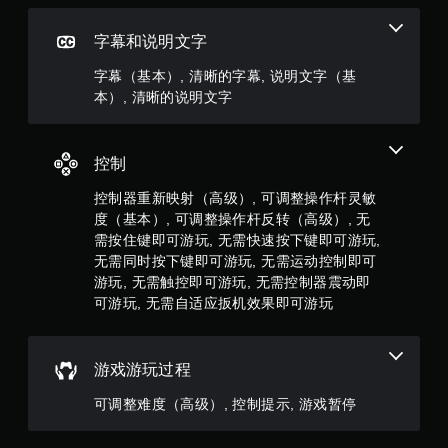
导
航
字幕和说明文字
菜
单
字幕（基本）, 清晰的字幕, 说明文字（基
。
本）, 清晰的说明文字
无
需
控制
快
速
控制器重新映射（高级）, 可调整操作杆灵敏
按
度（基本）, 可调整操作杆反转（高级）, 无
下
需按住键即可游玩, 无需快速按下键即可游玩,
键
无需同时按下键即可游玩, 无需运动控制即可
即
游玩, 无需触控即可游玩, 无需控制器震动即
可
可游玩, 无需自适应扳机效果即可游玩
游
玩
您
游戏游玩过程
无
需
可调整难度（高级）, 控制提示, 游戏暂停
迅
速
或