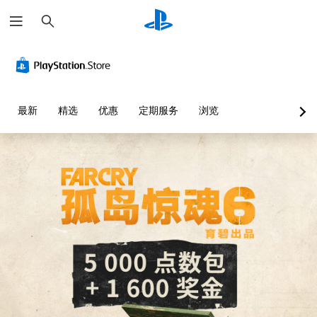
搜
索
视
音
字
控
可
语
觉
量
幕
制
调
音
舒
控
（
器
整
聊
适
制
基
重
难
天
（
本
新
度
转
您
最新
精选
优惠
定期服务
浏览
基
）
映
（
录
可
本
射
高
以
游
语
）
调
（
级
戏
音
低
高
）
仅
聊
在
单
包
级
天
可
您
个
括
可
）
能
可
音
主
以
造
以
您
频
要
展
成
自
可
音
故
示
视
定
以
量
事
为
觉
义
完
并
和
文
不
挑
全
将
主
字
适
战
自
其
要
。
的
等
定
设
角
游
级
义
置
色
戏
或
游
为
的
游
单
戏
静