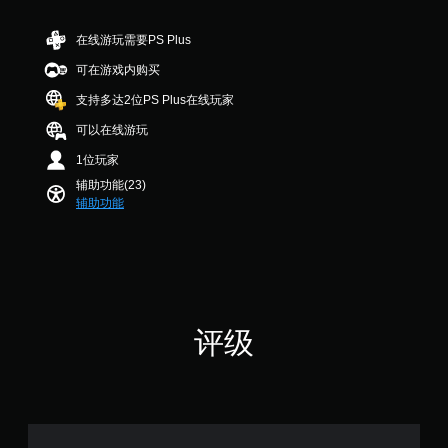
作
示
音
您
杆
说
效
替
可
灵
在线游玩需要PS Plus
。
明
代
以
敏
文
可在游戏内购买
随
音
度
字
屏
时
频
选
支持多达2位PS Plus在线玩家
（
查
信
幕
项
基
看
息
阅
。
可以在线游玩
本
游
还
读
1位玩家
戏
可
）
器
可
控
通
辅助功能(23)
（
在
调
制
过
辅助功能
游
基
整
。
视
戏
本
觉
操
游
）
方
作
玩
游
式
屏
杆
过
戏
或
幕
反
程
暂
控
阅
中
转
停
制
读
评级
，
（
器
器
您
游
高
震
将
可
戏
级
动
帮
以
仅
）
呈
助
在
包
现
您
游
您
括
。
开
戏
可
重