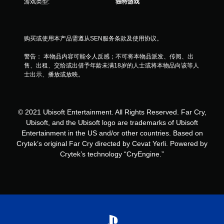
游戏类型:
独特游戏
同
时
按
下
购买或使用本产品需遵从SEN服务条款及使用协议。
键
警告： 本物品内容可能令人反感；不可将本物品派发、传阅、出
即
售、出租、交给或出借予年龄未满18岁的人士或将本物品向该等人
可
士出示、播放或放映。
游
玩
您
无
© 2021 Ubisoft Entertainment. All Rights Reserved. Far Cry,
需
Ubisoft, and the Ubisoft logo are trademarks of Ubisoft
同
Entertainment in the US and/or other countries. Based on
时
Crytek’s original Far Cry directed by Cevat Yerli. Powered by
按
Crytek’s technology “CryEngine.”
下
或
按
住
多
个
键
即