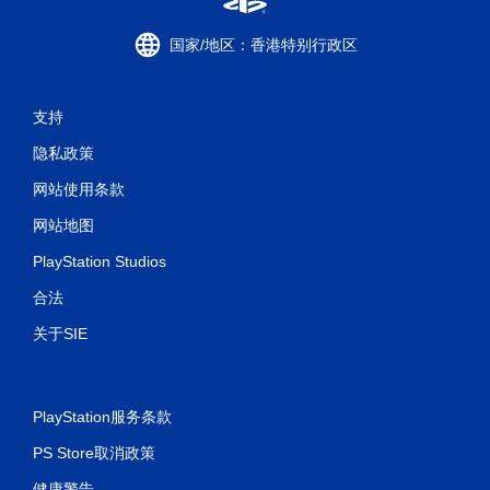
可
游
玩
国家/地区：香港特别行政区
游
戏
和
支持
导
航
隐私政策
菜
单
网站使用条款
。
网站地图
无
PlayStation Studios
需
运
合法
动
关于SIE
控
制
即
可
PlayStation服务条款
游
玩
PS Store取消政策
您
健康警告