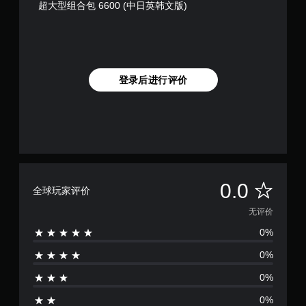
超大型组合包 6600 (中日英韩文版)
始
游
以
要
游
玩
反
声
玩
过
转
音
游
程
游
的
戏
或
戏
说
并
过
中
明
调
场
登录后进行评价
使
文
整
动
用
字
设
画
的
。
定
中
每
，
随
个
清
但
时
模
晰
可
暂
拟
能
的
停
操
无
游
说
作
无
0.0
法
戏
全球玩家评价
杆
明
呈
（
的
文
评
无评价
现
仅
水
字
与
限
平
0%
价
说
游
离
和
明
戏
线
垂
0%
文
游
游
直
字
玩
玩
0%
移
以
过
）
动
更
0%
程
。
。