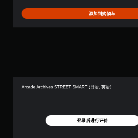
T
(
添加到购物车
日
语
,
英
语
)
Arcade Archives STREET SMART (日语, 英语)
登录后进行评价