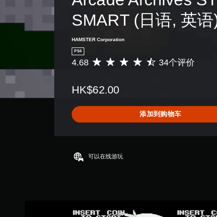
SMART (日语, 英语
HAMSTER Corporation
PS4
4.68
34个评价
平
均
评
HK$62.00
价
4
.
添加到购物车
6
8
颗
星
（
可以在线游玩
满
分
5
颗
星
，