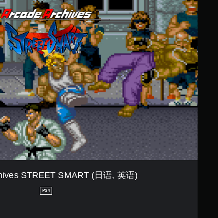
chives STREET SMART (日语, 英语)
PS4