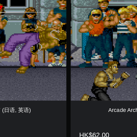
r
c
a
d
e
A
r
c
h
i
v
e
s
S
T
R
E
E
T
RT (日语, 英语)
Arcade Ar
S
M
A
R
HK$62.00
T