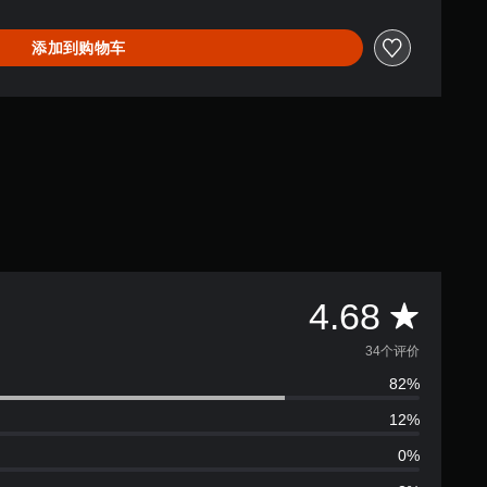
添加到购物车
平
4.68
均
34个评价
82%
评
12%
价
0%