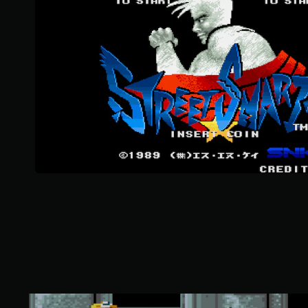
3
4
个
评
价
）
A