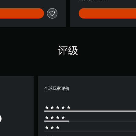
(
日
语
,
英
语
)
评级
全球玩家评价