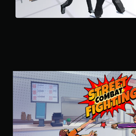
您
无
需
打
开
控
制
器
震
动
/
触
觉
S
反
t
馈
r
即
e
可
e
游
t
玩
C
游
o
戏
m
。
b
a