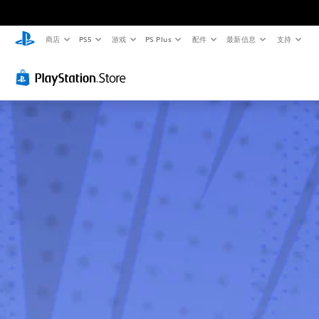
商店
PS5
游戏
PS Plus
配件
最新信息
支持
无
无
控
需
需
制
字
按
提
幕
住
示
即
键
您
可
即
可
游
可
以
随
玩
游
时
玩
您
查
无
您
看
需
无
游
字
需
戏
幕
按
控
即
住
制
可
键
。
游
即
玩
可
游
，
游
因
戏
玩
为