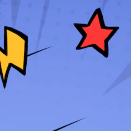
游
暂
此
戏
停
游
和
您
戏
导
可
不
航
以
包
菜
在
括
单
游
语
。
戏
音
游
对
无
玩
话
需
过
。
程
快
或
速
过
按
场
下
动
键
画
即
中
随
可
时
游
暂
玩
停
您
游