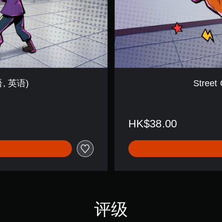
t
F
i
g
h
t
i
n
g
来语, 英语)
Street
(
马
来
语
HK$38.00
,
英
语
)
评级