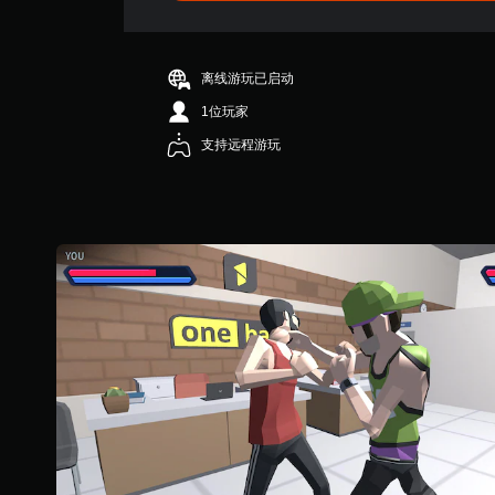
3
触
颗
控
星
即
（
可
离线游玩已启动
满
游
1位玩家
分
玩
5
游
支持远程游玩
颗
戏
星
。
，
1
无
6
需
个
控
评
价
制
）
器
震
动
即
可
游
玩