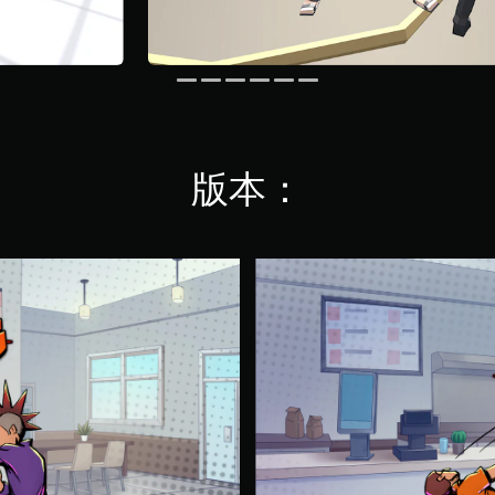
版本：
S
t
r
e
e
t
C
o
m
b
a