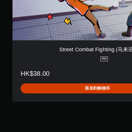
t
无
F
需
i
自
g
适
h
应
t
i
扳
n
机
g
效
Street Combat Fighting (马
(
果
马
PS5
即
来
可
语
HK$38.00
,
游
英
玩
语
添加到购物车
您
)
无
需
打
开
扳
机
自