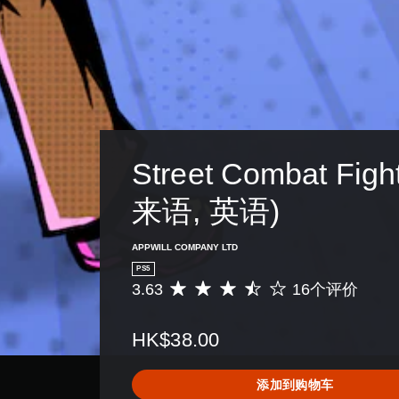
制
即
可
游
玩
游
戏
。
Street Combat Figh
无
需
来语, 英语)
触
控
即
APPWILL COMPANY LTD
可
PS5
游
3.63
16个评价
平
玩
均
评
您
HK$38.00
价
无
3
需
.
使
添加到购物车
6
用