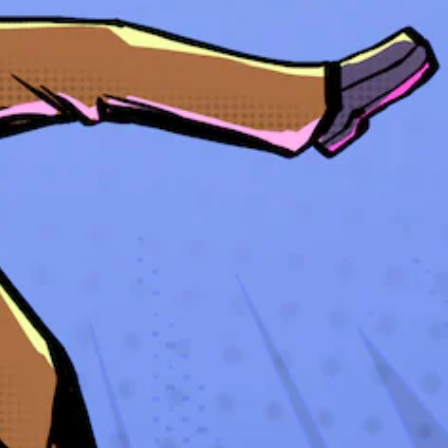
单
。
无
需
运
动
控
制
即
可
游
玩
您
无
需
使
用
运
动
控