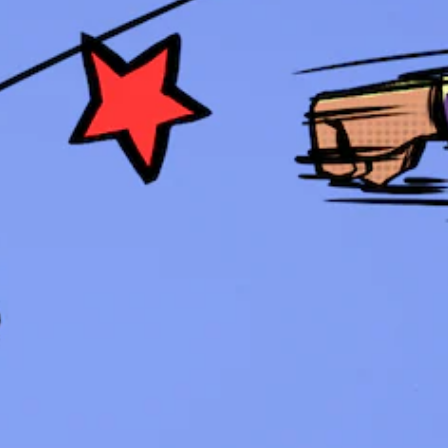
无
戏
需
（
迅
仅
速
限
或
离
在
线
限
游
定
玩
时
）
间
。
内
按
下
键
即
可
游
玩
游
戏
和
导
航
菜