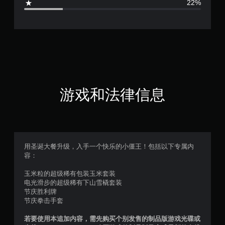
22%
1
1
颗
星
（
游戏和法律信息
满
分
5
用圣诞大餐升级，入手一个快乐的小僵王！包括以下专属内
容：
颗
玉米粒的超级稀有包装玉米套装
星
电光滑步的超级稀有下山雪橇套装
节庆胜利牌
，
节庆拳击手套
9
若要使用本追加内容，需先购买个别发售的制品版游戏光碟或