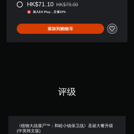
HK$71.10
1
HK$79.00
从原价HK$79.00折扣优惠
1
加入EA Play，立省10%
颗
星
（
添加到购物车
满
分
5
颗
星
，
9
个
评
价
）
评级
《植物大战僵尸™：和睦小镇保卫战》圣诞大餐升级
(中英韩文版)