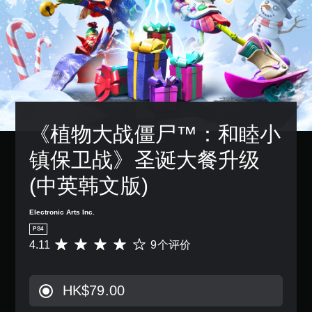
《植物大战僵尸™：和睦小
镇保卫战》圣诞大餐升级 
(中英韩文版)
Electronic Arts Inc.
PS4
4.11
9个评价
平
均
评
价
HK$79.00
4
.