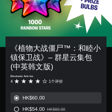
《植物大战僵尸™：和睦小
镇保卫战》– 群星云集包 
(中英韩文版)
Electronic Arts Inc.
4
1个评价
平
均
评
价
HK$60.00
4
颗
HK$54.00
星
HK$60.00
从原价HK$60.00折扣优惠