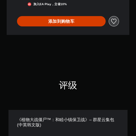
（
加入EA Play，立省10%
满
分
5
添加到购物车
颗
星
，
1
个
评
价
）
评级
《植物大战僵尸™：和睦小镇保卫战》– 群星云集包
(中英韩文版)