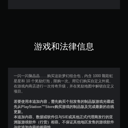
星
（
满
分
5
游戏和法律信息
颗
星
，
一闪一闪脑晶晶……购买这款梦幻组合包，内含 1000 颗彩虹
星星和 10 个奖励灯泡，限购一次。用它们购买自定义外观、
1
在游戏内商店进行一次传奇升级，并在奖励地图中解锁自定义
项目。
个
若要使用本追加内容，需先购买个别发售的制品版游戏光碟或
评
先从PlayStation™Store购买游戏的制品版及完成最新的在线
更新。
价
本追加内容、数据或软件仅与SIE或其他正式代理商发行的亚
洲版游戏软件（行货）相容。不保证其他地区发售的游戏软件
与此追加内容的相容性。