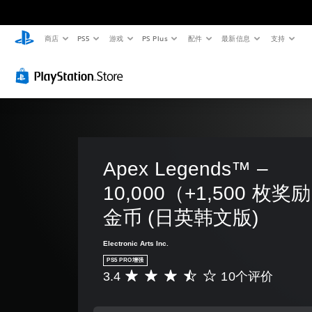
商店
PS5
游戏
PS Plus
配件
最新信息
支持
颜
单
字
控
控
文
色
声
幕
制
制
字
替
道
（
器
提
聊
代
音
基
重
示
天
频
本
新
转
您
您
）
映
录
无
可
您
需
射
以
可
游
可
依
随
以
（
戏
以
赖
时
将
仅
基
为
Apex Legends™ – 
于
查
每
包
您
本
理
看
个
10,000（+1,500 枚奖励
括
大
）
解
游
喇
主
声
颜
戏
您
金币 (日英韩文版)
叭
要
朗
色
控
可
的
故
读
游
制
以
音
事
文
Electronic Arts Inc.
玩
。
将
频
和
字
PS5 PRO增强
游
控
输
主
聊
3.4
10个评价
戏
平
制
出
要
天
练
，
均
变
设
角
。
习
或
评
更
置
色