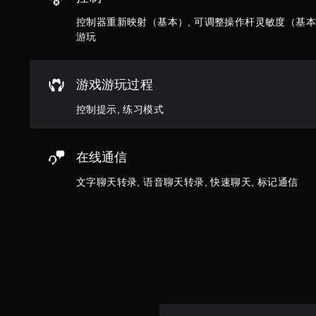
一
玩
些
家
控制器重新映射（基本）, 可调整操作杆灵敏度（基本）
反
的
游玩
转
H
操
U
作
D
游戏游玩过程
杆
或
选
地
控制提示, 练习模式
项
图
。
上
标
记
在线通信
无
兴
需
趣
文字聊天转录, 语音聊天转录, 快速聊天, 标记通信
运
点
动
或
控
特
制
定
信
即
息
可
，
游
而
玩
无
需