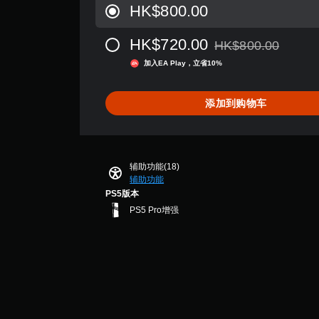
模
者
价
为
为
HK$800.00
的
语
式
您
3
其
相
字
音
可
.
他
同
幕
您
HK$720.00
HK$800.00
以
4
预
聊
。
。
可
从原价HK$800.00折
变
颗
设
天
以
加入EA Play，立省10%
更
星
布
存
转
3
重
（
局
取
录
D
要
满
，
添加到购物车
涵
音
的
语
分
或
盖
颜
音
5
效
者
整
色
聊
颗
我
个
您
以
天
星
们
游
可
更
辅助功能(18)
可
，
提
戏
以
辅助功能
易
以
1
供
的
开
于
PS5版本
展
0
一
无
启
区
示
个
些
PS5 Pro增强
后
音
分
为
评
重
果
频
它
文
价
新
环
输
们
字
）
映
境
出
。
。
射
练
，
支
习
以
持
如
音
快
便
。
何
享
频
速