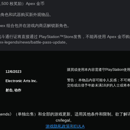
（+1,500 枚奖励）Apex 金币
为角色和武器购买新外观物品。
Apex 组合包并在游戏内商店解锁新角色。
高级战斗通行证将直接通过 PlayStation™Store发售，不能再使用 Apex
ex-legends/news/battle-pass-update。
購買或使用本內容需遵守PlayStation使
12/6/2023
警告： 本物品内容可能令人反感；不可
Electronic Arts Inc.
交给或出借予年龄未满18岁的人士或将
射击, 动作
egends》（单独出售）和全部的游戏更新。适用其他条件和限制。欲了解详情，请参
cn/legal。
游戏隐私政策和EULA