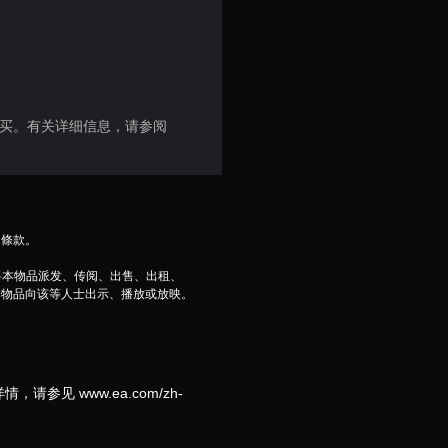
 金币购买。有关详细信息，请参阅
用條款。
将本物品派发、传阅、出售、出租、
本物品向该等人士出示、播放或放映。
见 www.ea.com/zh-