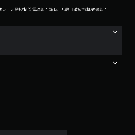
评
游玩, 无需控制器震动即可游玩, 无需自适应扳机效果即可
价
）