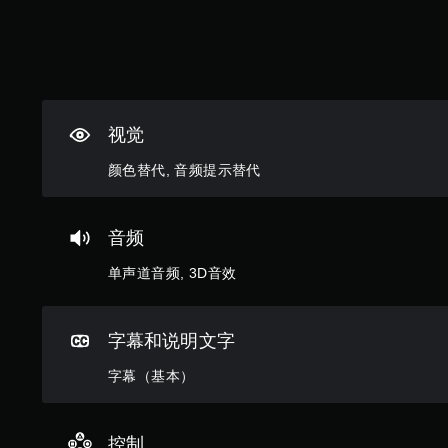
灵
更
现
敏
易
。
度
于
选
与
项
其
。
他
玩
视觉
可
家
通
调
颜色替代, 音频提示替代
信
整
。
操
作
音频
标
杆
记
单声道音频, 3D音效
反
通
转
信
（
字幕和说明文字
基
您
可
本
字幕（基本）
以
）
在
提
其
供
他
控制