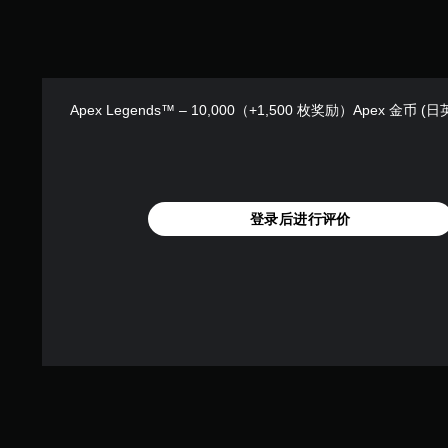
游
受
提
聊
玩
环
可
示
天
。
绕
调
替
您
音
整
代
可
效
操
以
。
音
Apex Legends™ – 10,000（+1,500 枚奖励）Apex 金币 
作
发
频
杆
送
信
和
灵
息
接
敏
还
收
可
度
预
通
登录后进行评价
（
设
过
基
字
视
本
词
觉
）
、
方
短
式
提
语
或
供
或
控
一
图
制
些
标
器
操
，
震
作
以
动
杆
便
呈