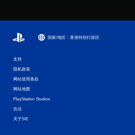
游
玩
您
无
需
使
国家/地区：香港特别行政区
用
触
控
支持
即
可
隐私政策
游
玩
网站使用条款
游
戏
网站地图
。
PlayStation Studios
无
合法
需
关于SIE
控
制