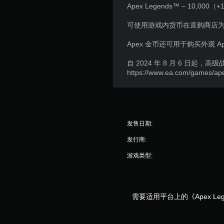
您
Apex Legends™ – 10,000
使
无
用
需
可使用游戏内货币在直购商店
语
使
音
用
Apex 金币还可用于购买外观 
或
运
文
动
自 2024 年 8 月 6 日起，
字
控
https://www.ea.com/games/ap
输
制
入
即
进
可
行
游
通
玩
信
游
发售日期:
。
戏
发行商:
。
游戏类型:
无
需
触
需要适用平台上的《Apex L
控
即
可