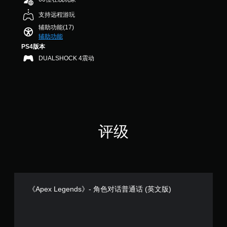
替
您
音
整
3
代
可
效
支持远程游玩
个
操
以
。
音
评
作
辅助功能(17)
发
频
价
杆
辅助功能
送
信
）
灵
PS4版本
和
息
敏
接
DUALSHOCK 4震动
还
收
度
可
预
（
通
设
基
过
字
视
本
词
觉
）
、
方
提
短
式
评级
供
语
或
一
或
控
些
图
制
操
标
器
作
，
震
杆
以
动
灵
便
呈
《Apex Legends》- 角色对话普通话 (英文版)
敏
更
现
度
易
。
选
于
项
与