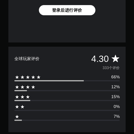
。
其
他
登录后进行评价
玩
可
家
调
通
整
信
操
。
作
杆
标
反
记
平
4.30
转
全球玩家评价
通
（
信
均
333个评价
基
您
本
66%
评
可
）
以
12%
价
提
在
供
其
15%
4
一
他
些
玩
0%
反
.
家
转
7%
的
操
3
H
作
U
杆
D