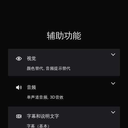
颗
选
或
项
地
星
。
图
上
（
标
无
记
满
需
辅助功能
兴
运
趣
分
动
点
控
或
5
制
特
视觉
定
即
颗
信
可
颜色替代, 音频提示替代
息
游
星
，
玩
而
，
您
无
音频
无
需
3
需
使
单声道音频, 3D音效
使
用
3
用
语
运
音
3
字幕和说明文字
动
或
控
文
字幕（基本）
制
字