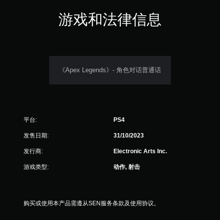
即
可
游戏和法律信息
游
玩
游
戏
。
《Apex Legends》- 角色对话普通话
无
需
控
制
平台:
PS4
器
震
发售日期:
31/10/2023
动
即
发行商:
Electronic Arts Inc.
可
游戏类型:
动作, 射击
游
玩
您
无
购买或使用本产品需遵从SEN服务条款及使用协议。
需
打