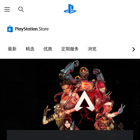
搜
索
颜
单
字
控
控
文
色
声
幕
制
制
字
替
道
（
器
提
聊
代
音
基
重
示
天
频
本
新
转
您
您
最新
精选
优惠
定期服务
浏览
）
映
录
无
可
您
射
需
以
可
游
可
依
（
随
以
戏
以
赖
时
将
基
仅
为
于
查
每
包
本
您
理
看
个
括
大
）
解
游
喇
主
声
您
颜
戏
叭
要
朗
可
色
控
的
故
读
以
游
制
音
事
文
将
玩
。
频
和
字
控
游
输
主
聊
制
戏
出
要
天
练
变
，
设
角
。
习
更
或
置
色
为
模
者
为
的
其
语
式
您