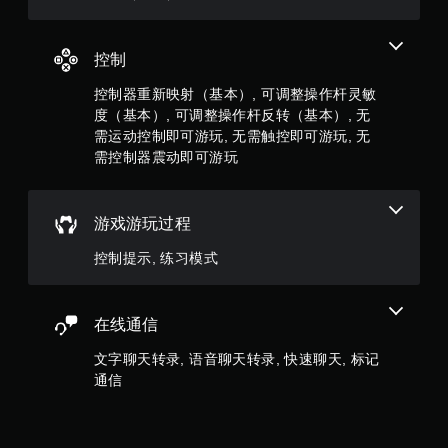
个
即
输
评
可
入
游
进
控制
价
玩
行
游
通
控制器重新映射（基本）, 可调整操作杆灵敏
）
戏
信
度（基本）, 可调整操作杆反转（基本）, 无
。
。
需运动控制即可游玩, 无需触控即可游玩, 无
需控制器震动即可游玩
无
需
触
游戏游玩过程
控
即
控制提示, 练习模式
可
游
玩
在线通信
您
无
文字聊天转录, 语音聊天转录, 快速聊天, 标记
需
通信
使
用
触
控