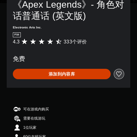
相
字
《Apex Legends》- 角色对
他
音
可
同
幕
您
预
以
聊
。
。
可
话普通话 (英文版)
设
变
天
以
布
更
转
存
3
局
重
Electronic Arts Inc.
取
录
D
，
要
涵
PS4
或
语
音
的
盖
4.3
333个评价
平
者
音
颜
效
整
均
我
聊
色
个
您
评
们
天
以
游
可
免费
价
提
可
更
戏
以
4
供
以
易
的
开
.
一
展
于
无
添加到内容库
启
3
些
示
区
后
音
颗
重
为
分
果
频
星
新
文
它
环
输
（
映
字
们
境
出
满
射
。
。
练
，
分
支
习
以
5
持
可在游戏内购买
如
快
便
音
颗
。
何
享
速
需要在线游玩
星
频
游
受
聊
，
提
1位玩家
可
玩
环
3
天
示
。
绕
调
3
60位在线玩家