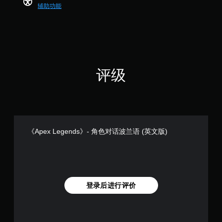
替
您
音
整
辅助功能
3
代
可
效
个
操
以
。
音
评
作
发
频
价
杆
送
信
）
灵
和
息
敏
接
还
收
度
可
评级
预
（
通
设
基
过
字
视
本
词
觉
）
、
方
提
短
式
供
语
或
《Apex Legends》- 角色对话波兰语 (英文版)
一
或
控
些
图
制
操
标
器
作
，
震
杆
以
动
灵
便
呈
登录后进行评价
敏
更
现
度
易
。
选
于
项
与