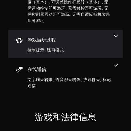
）
度（基本）, 可调整操作杆反转（基本）, 无
即
输
需运动控制即可游玩, 无需触控即可游玩, 无
可
入
需控制器震动即可游玩, 无需自适应扳机效果
游
进
玩
即可游玩
行
游
通
戏
信
。
。
游戏游玩过程
无
控制提示, 练习模式
需
触
控
在线通信
即
可
文字聊天转录, 语音聊天转录, 快速聊天, 标记
游
通信
玩
您
无
需
使
游戏和法律信息
用
触
控