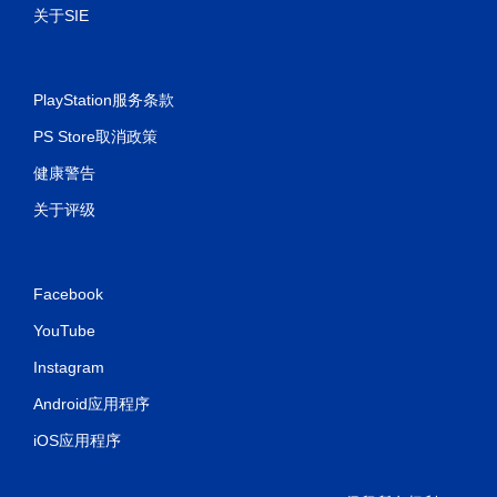
应
关于SIE
扳
机
效
果
PlayStation服务条款
即
可
PS Store取消政策
游
健康警告
玩
您
关于评级
无
需
打
开
Facebook
扳
机
YouTube
自
适
Instagram
应
Android应用程序
阻
力
iOS应用程序
即
可
游