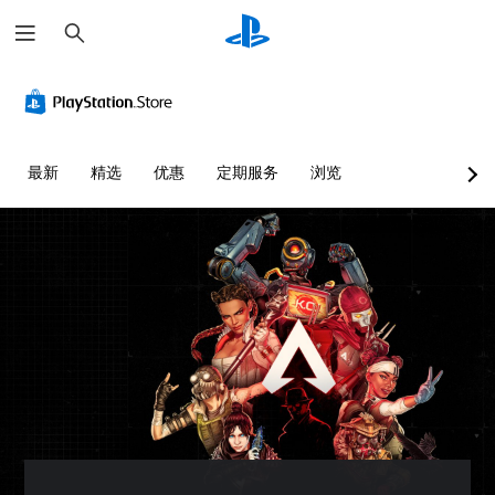
搜
索
颜
单
字
控
控
文
色
声
幕
制
制
字
替
道
（
器
提
聊
代
音
基
重
示
天
频
本
新
转
您
您
最新
精选
优惠
定期服务
浏览
）
映
录
无
可
您
射
需
以
可
游
可
依
（
随
以
戏
以
赖
时
将
基
仅
为
于
查
每
包
本
您
理
看
个
括
大
）
解
游
喇
主
声
您
颜
戏
叭
要
朗
可
色
控
的
故
读
以
游
制
音
事
文
将
玩
。
频
和
字
控
游
输
主
聊
制
戏
出
要
天
练
变
，
设
角
。
习
更
或
置
色
为
模
者
为
的
其
语
式
您