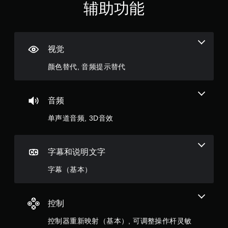
（
辅助功能
选
或
项
地
满
。
图
上
分
标
无
视觉
记
5
需
兴
颜色替代, 音频提示替代
运
趣
颗
动
点
控
或
星
制
特
音频
定
即
，
信
单声道音频, 3D音效
可
息
游
2
，
玩
而
3
字幕和说明文字
您
无
无
需
个
字幕（基本）
需
使
使
用
评
用
语
运
音
控制
价
动
或
控
文
控制器重新映射（基本）, 可调整操作杆灵敏
制
字