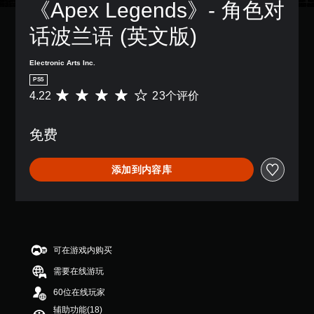
相
字
《Apex Legends》- 角色对
他
音
可
同
幕
您
预
以
聊
。
。
可
话波兰语 (英文版)
设
变
天
以
布
更
转
存
3
局
重
Electronic Arts Inc.
取
录
D
，
要
涵
PS5
或
语
音
的
盖
4.22
23个评价
平
者
音
颜
效
整
均
我
聊
色
个
您
评
们
天
以
游
可
免费
价
提
可
更
戏
以
4
供
以
易
的
开
.
一
展
于
无
添加到内容库
启
2
些
示
区
后
音
2
重
为
分
果
频
颗
新
文
它
环
输
星
映
字
们
境
出
（
射
。
。
练
，
满
支
习
以
分
持
可在游戏内购买
如
快
便
音
5
。
何
享
速
需要在线游玩
颗
频
游
受
聊
星
提
60位在线玩家
可
玩
环
，
天
示
。
绕
调
辅助功能(18)
2