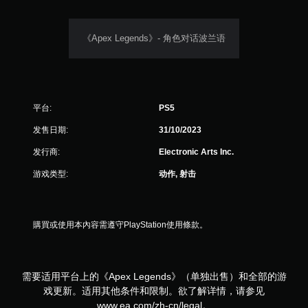
即
可
游
《Apex Legends》- 角色对话波兰语
玩
游
戏
。
平台:
PS5
无
需
发售日期:
31/10/2023
控
发行商:
Electronic Arts Inc.
制
器
游戏类型:
动作, 射击
震
动
即
可
購買或使用本內容需遵守PlayStation使用條款。
游
玩
您
需要适用平台上的《Apex Legends》（单独出售）和全部的游
无
戏更新。适用其他条件和限制。欲了解详情，请参见
需
www.ea.com/zh-cn/legal。
打