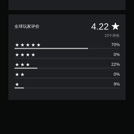
。
其
他
玩
可
家
调
平
通
4.22
全球玩家评价
整
信
操
。
均
23个评价
作
70%
评
杆
标
反
记
0%
价
转
通
（
22%
信
4
基
您
0%
本
.
可
）
9%
以
提
2
在
供
其
一
他
2
些
玩
反
家
颗
转
的
操
H
星
作
U
杆
D