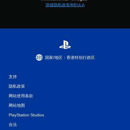
开
游戏隐私政策和EULA
控
制
器
震
动
/
触
觉
反
馈
国家/地区：香港特别行政区
即
可
游
支持
玩
游
隐私政策
戏
。
网站使用条款
网站地图
无
需
PlayStation Studios
自
适
合法