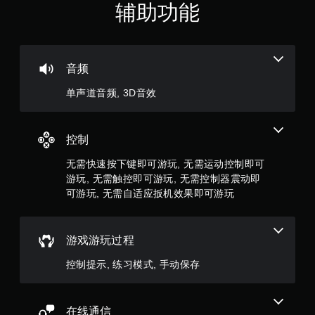
5
馈
辅助功能
即
颗
可
游
玩
星
游
音频
戏
，
。
单声道音频, 3D音效
1
无
个
需
控制
自
评
无需快速按下键即可游玩, 无需运动控制即可
适
游玩, 无需触控即可游玩, 无需控制器震动即
应
价
扳
可游玩, 无需自适应扳机效果即可游玩
机
）
效
果
游戏游玩过程
即
可
控制提示, 练习模式, 手动保存
游
玩
您
在线通信