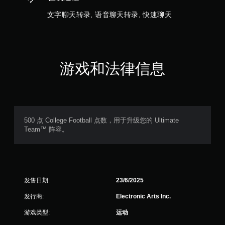
无
需
文字聊天转录, 语音聊天转录, 快速聊天
打
开
扳
机
自
游戏和法律信息
适
应
阻
力
即
可
500 点 College Football 点数，用于升级您的 Ultimate
游
Team™ 阵容。
玩
游
戏
。
发售日期:
23/6/2025
发行商:
Electronic Arts Inc.
游戏类型:
运动