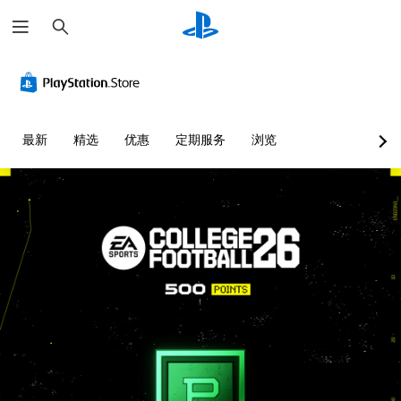
搜
索
单
无
控
文
声
需
制
字
道
快
提
聊
音
速
示
天
频
按
转
您
最新
精选
优惠
定期服务
浏览
下
录
可
您
键
以
可
可
即
随
以
以
时
将
可
为
查
每
游
您
看
个
大
玩
游
喇
声
您
戏
叭
朗
无
控
的
读
需
制
音
文
迅
。
频
字
速
输
聊
或
出
天
练
在
设
。
习
限
置
定
模
为
时
语
式