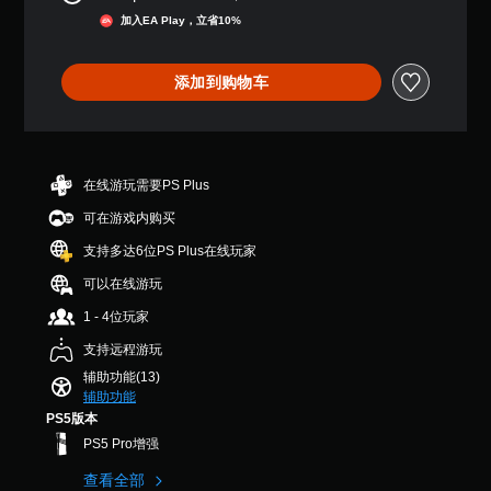
制
从原价HK$40.00折扣优惠
您
（
音
即
加入EA Play，立省10%
可
满
效
手
可
以
分
。
动
发
游
5
添加到购物车
保
送
玩
颗
和
存
星
您
接
，
您
无
收
1
可
需
预
个
以
使
设
在线游玩需要PS Plus
评
创
用
字
价
建
运
可在游戏内购买
词
）
手
动
、
支持多达6位PS Plus在线玩家
动
控
短
保
制
语
可以在线游玩
存
即
或
点
可
1 - 4位玩家
图
，
游
标
支持远程游玩
以
玩
，
便
游
辅助功能(13)
以
准
戏
辅助功能
便
确
。
更
PS5版本
返
易
PS5 Pro增强
回
于
无
您
与
查看全部
需
离