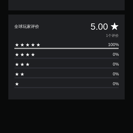
控
制
器
震
平
5.00
全球玩家评价
动
即
均
1个评价
可
100%
游
评
玩
0%
价
您
0%
无
1
需
0%
打
颗
开
0%
控
星
制
器
（
震
动
满
/
触
分
觉
反