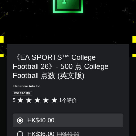
相
间
音
同
您
内
聊
。
可
按
天
以
下
转
存
3
键
取
录
D
即
涵
可
语
音
盖
游
音
效
整
玩
聊
个
您
游
天
《EA SPORTS™ College 
游
可
戏
可
戏
以
和
以
Football 26》- 500 点 College 
的
开
导
展
无
启
Football 点数 (英文版)
航
示
后
音
菜
为
果
频
单
文
Electronic Arts Inc.
环
输
。
字
PS5 PRO增强
境
出
。
5
1个评价
练
平
，
无
习
均
以
如
快
评
便
需
何
价
享
速
运
HK$40.00
游
5
受
聊
动
玩
颗
环
天
控
HK$36.00
。
星
绕
HK$40.00