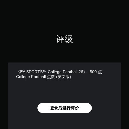
其
触
开
他
控
游
玩
戏
即
家
的
可
通
位
游
信
置
玩
。
。
评级
您
无
需
使
用
触
控
《EA SPORTS™ College Football 26》- 500 点
College Football 点数 (英文版)
即
可
游
玩
游
戏
。
登录后进行评价
无
需