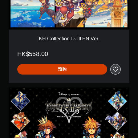
c
t
i
o
n
I
～
KH Collection I～III EN Ver.
I
I
HK$558.00
I
E
N
预购
V
e
r
.
K
H
1
.
5
+
2
.
5