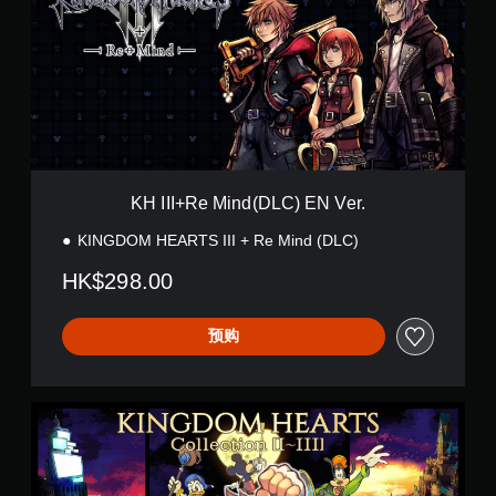
I
+
R
e
M
i
n
d
(
D
KH III+Re Mind(DLC) EN Ver.
L
C
KINGDOM HEARTS III + Re Mind (DLC)
)
E
HK$298.00
N
V
e
预购
r
.
K
H
C
o
l