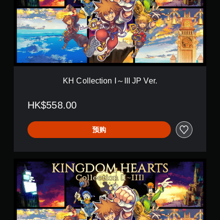
l
e
c
t
i
o
n
I
～
KH Collection I～III JP Ver.
I
I
HK$558.00
I
J
P
预购
V
e
r
.
K
H
C
o
l
l
e