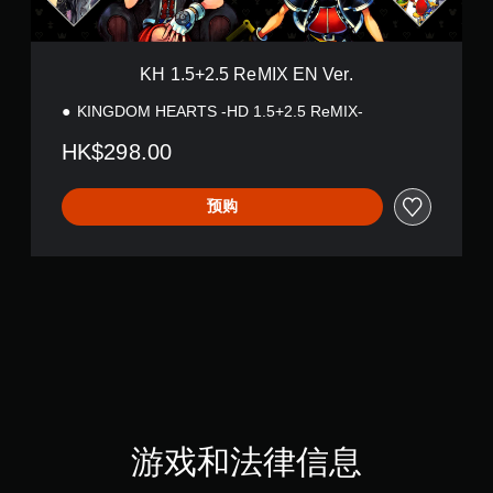
e
M
I
X
KH 1.5+2.5 ReMIX EN Ver.
E
N
KINGDOM HEARTS -HD 1.5+2.5 ReMIX-
V
e
HK$298.00
r
.
预购
游戏和法律信息