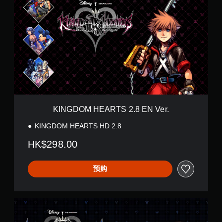
N
G
D
O
M
H
E
A
R
T
S
2
KINGDOM HEARTS 2.8 EN Ver.
.
8
KINGDOM HEARTS HD 2.8
E
N
HK$298.00
V
e
r
预购
.
K
H
I