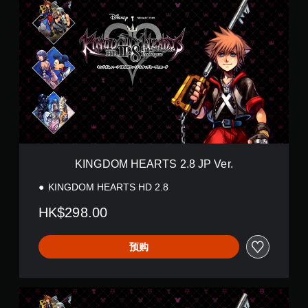
I
N
G
D
O
M
H
E
A
R
T
S
2
KINGDOM HEARTS 2.8 JP Ver.
.
8
KINGDOM HEARTS HD 2.8
J
P
HK$298.00
V
e
r
预购
.
K
I