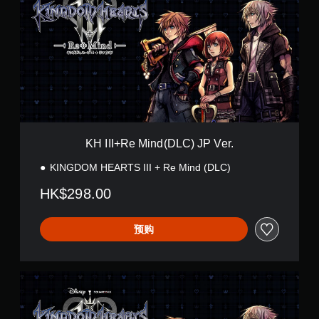
I
I
+
R
e
M
i
n
d
(
D
KH III+Re Mind(DLC) JP Ver.
L
C
KINGDOM HEARTS III + Re Mind (DLC)
)
J
HK$298.00
P
V
e
预购
r
.
K
H
I
I