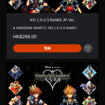
R
e
M
I
X
KH 1.5+2.5 ReMIX JP Ver.
J
P
KINGDOM HEARTS -HD 1.5+2.5 ReMIX-
V
e
HK$298.00
r
.
预购
K
H
1
.
5
+
2
.
5
R