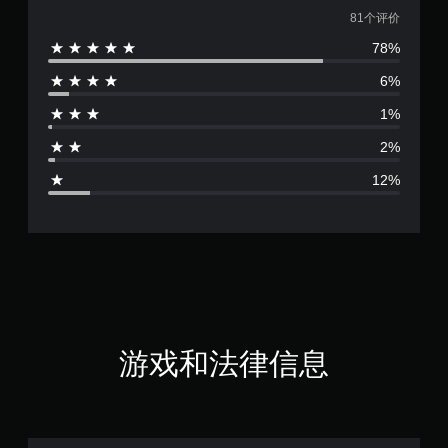
均
81个评价
78%
评
6%
价
1%
4
2%
.
12%
3
5
颗
星
（
游戏和法律信息
满
分