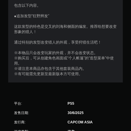
5
包含以下内容。
颗
●追加发型“狂野辫发”
星
这款发型的特色是交叉的刘海和侧面的编发。推荐给想要改变
形象的猎人！
，
通过特别的发型改变猎人的外观，享受狩猎生活吧！
8
※本物品只会改变玩家的外观，并不会改变状态。
1
※购买后，可从创建角色画面或“个人帐篷”的“造型菜单”中使
用。
个
※请注意本商品亦包含于其他套装商品内。
※有可能需先更新至最新版本方可使用。
评
价
）
平台:
PS5
发售日期:
30/6/2025
发行商:
CAPCOM ASIA