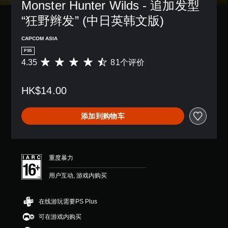
Monster Hunter Wilds - 追加发型
“狂野辫发” (中日英韩文版)
CAPCOM ASIA
PS5
4.35
81个评价
平
均
评
HK$14.00
价
4
.
添加到购物车
3
5
颗
星
（
重度暴力
满
分
用户互动, 游戏内购买
5
颗
星
在线游玩需要PS Plus
，
可在游戏内购买
8
1