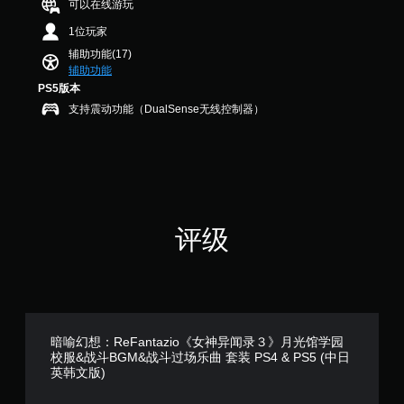
字
可以在线游玩
星
反
游
。
，
转
1位玩家
戏
2
操
游
6
作
辅助功能(17)
玩
个
杆
辅助功能
过
评
选
PS5版本
程
价
项
支持震动功能（DualSense无线控制器）
教
）
。
程
信
无
息
需
。
按
住
游
评级
键
戏
即
暂
可
停
游
您
玩
可
您
以
暗喻幻想：ReFantazio《女神异闻录３》月光馆学园
无
在
校服&战斗BGM&战斗过场乐曲 套装 PS4 & PS5 (中日
需
游
英韩文版)
按
戏
住
游