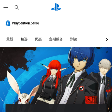
搜
索
视
音
字
可
可
觉
量
幕
调
调
舒
控
（
整
整
适
制
高
操
难
（
级
作
度
您
最新
精选
优惠
定期服务
浏览
基
）
杆
（
可
本
灵
基
以
游
）
调
敏
本
戏
低
度
）
内
在
单
的
（
可
您
个
语
基
能
可
音
音
造
本
以
频
对
成
）
通
音
话
视
过
量
提
提
觉
选
并
供
供
不
择
将
一
完
适
其
其
些
整
的
他
设
操
的
游
预
置
作
字
戏
设
为
杆
幕
游
难
静
灵