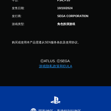
控
平台:
PS4, PS5
制
发售日期:
10/10/2024
即
可
发行商:
SEGA CORPORATION
游
游戏类型:
角色扮演游戏
玩
您
无
需
购买或使用本产品需遵从SEN服务条款及使用协议。
使
用
运
动
ⒸATLUS. ⒸSEGA.
控
游戏隐私政策和EULA
制
即
可
游
玩
游
戏
。
无
国家/地区：香港特别行政区