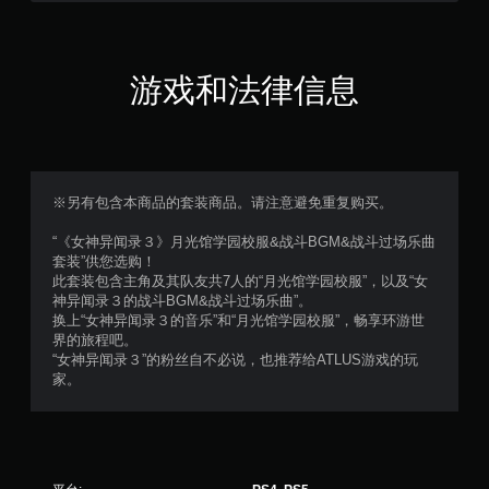
或
按
住
多
游戏和法律信息
个
键
即
可
游
玩
※另有包含本商品的套装商品。请注意避免重复购买。
游
戏
“《女神异闻录３》月光馆学园校服&战斗BGM&战斗过场乐曲
和
套装”供您选购！
导
此套装包含主角及其队友共7人的“月光馆学园校服”，以及“女
航
神异闻录３的战斗BGM&战斗过场乐曲”。
菜
换上“女神异闻录３的音乐”和“月光馆学园校服”，畅享环游世
单
界的旅程吧。
。
“女神异闻录３”的粉丝自不必说，也推荐给ATLUS游戏的玩
家。
无
需
运
动