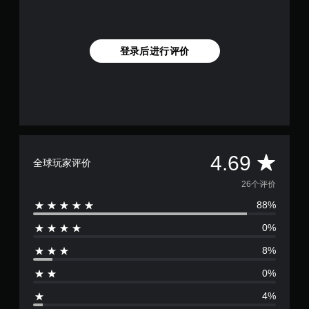
键
玩
即
过
可
程
游
或
登录后进行评价
玩
过
游
场
戏
动
和
画
导
中
航
随
菜
时
单
暂
。
停
平
4.69
全球玩家评价
游
戏
均
26个评价
无
（
需
仅
88%
评
快
限
速
0%
离
价
按
线
8%
下
游
4
玩
键
0%
）
即
.
。
可
4%