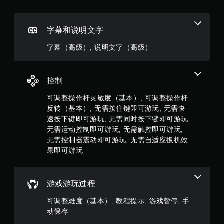
6
航
游
菜
个
戏
单
的
字幕和说明文字
。
评
位
置
字幕（高级）, 说明文字（高级）
价
。
无
需
）
同
控制
时
按
可调整操作杆灵敏度（基本）, 可调整操作杆
下
反转（基本）, 无需按住键即可游玩, 无需快
键
速按下键即可游玩, 无需同时按下键即可游玩,
即
无需运动控制即可游玩, 无需触控即可游玩,
可
无需控制器震动即可游玩, 无需自适应扳机效
游
果即可游玩
玩
您
无
游戏游玩过程
需
同
可调整难度（基本）, 教程提示, 游戏暂停, 手
时
动保存
按
下