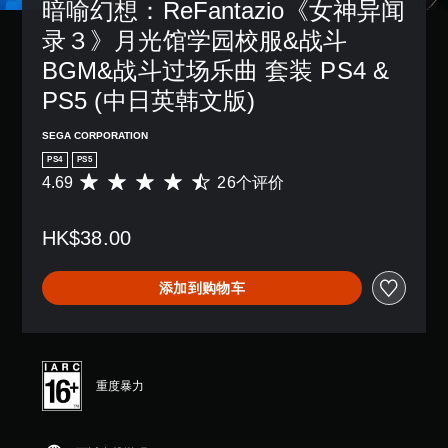
。
暗喻幻想：ReFantazio《女神异闻
玩
度
音
敏
过
等
录３》月光馆学园校服&战斗
。
度
程
级
说
选
中
降
BGM&战斗过场乐曲 套装 PS4 & 
明
项
，
低
文
。
PS5 (中日英韩文版)
无
游
字
需
戏
（
摄
可
总
SEGA CORPORATION
高
像
体
调
PS4
PS5
头
级
挑
整
4.69
26个评价
平
移
）
战
操
均
动
。
声
作
评
和
音
HK$38.00
杆
价
效
和
教
4
反
果
音
.
程
转
即
添加到购物车
效
6
提
可
（
提
9
游
示
基
供
颗
玩
本
您
完
星
。
）
可
整
（
以
的
满
提
重度暴力
随
说
分
供
时
明
5
一
查
文
颗
些
看