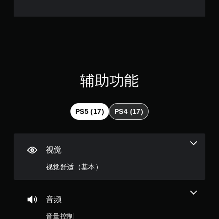
6
游
玩
手
9
动
您
保
无
颗
存
需
迅
您
星
速
可
或
以
（
在
辅助功能
创
限
建
满
定
手
时
动
分
间
PS5 (17)
PS4 (17)
保
内
存
5
按
点
下
，
颗
键
以
视觉
即
便
星
可
准
视觉舒适（基本）
游
确
，
玩
返
游
回
戏
2
音频
您
和
离
音量控制
导
开