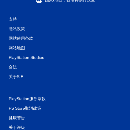
需
触
控
支持
即
可
隐私政策
游
网站使用条款
玩
您
网站地图
无
需
PlayStation Studios
使
合法
用
触
关于SIE
控
即
可
游
PlayStation服务条款
玩
游
PS Store取消政策
戏
。
健康警告
关于评级
无