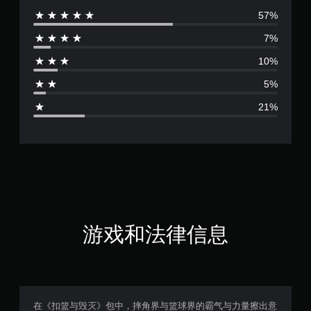
57%
评
7%
价
10%
3
5%
.
21%
7
4
颗
星
（
游戏和法律信息
满
分
5
在《扣篮与毁灭》包中，摔角界与篮球界的霸气与力量擦出意