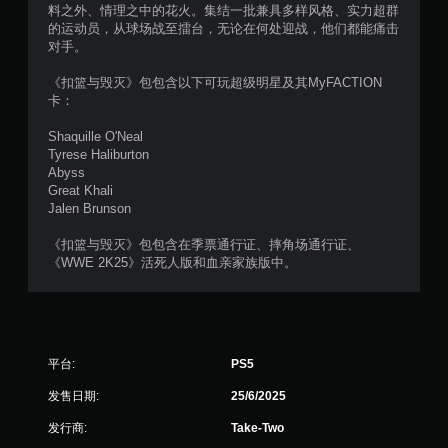
料之外、情理之中的花火。集结一批兼具多样风格、实力超群
颗
的运动员，从球场战至擂台，无论在何处迎战，他们都能痛击
对手。
星
《扣篮与毁灭》包包含以下可玩超级明星及其MyFACTION
，
卡：
5
Shaquille O'Neal
Tyrese Haliburton
2
Abyss
Great Khali
4
Jalen Brunson
个
《扣篮与毁灭》包包含在季票通行证、摔角场通行证、
《WWE 2K25》活死人版和血亲家族版中。
评
价
）
平台:
PS5
发售日期:
25/6/2025
发行商:
Take-Two