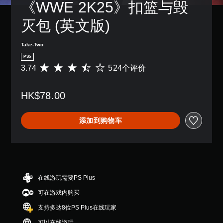
《WWE 2K25》扣篮与毁
灭包 (英文版)
Take-Two
PS5
3.74
524个评价
平
均
评
HK$78.00
价
3
.
添加到购物车
7
4
颗
星
（
满
分
在线游玩需要PS Plus
5
可在游戏内购买
颗
星
支持多达8位PS Plus在线玩家
，
5
可以在线游玩