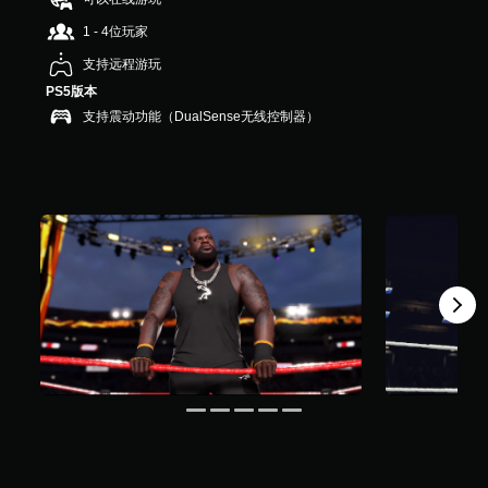
2
1 - 4位玩家
4
个
支持远程游玩
评
PS5版本
价
）
支持震动功能（DualSense无线控制器）