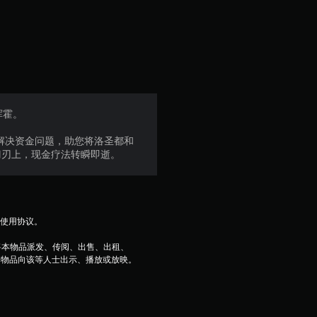
星
（
满
分
挥霍。
5
帮您解决资金问题，助您将洛圣都和
刀刃上，现金疗法转瞬即逝。
颗
星
，
及使用协议。
2
将本物品派发、传阅、出售、出租、
本物品向该等人士出示、播放或放映。
2
个