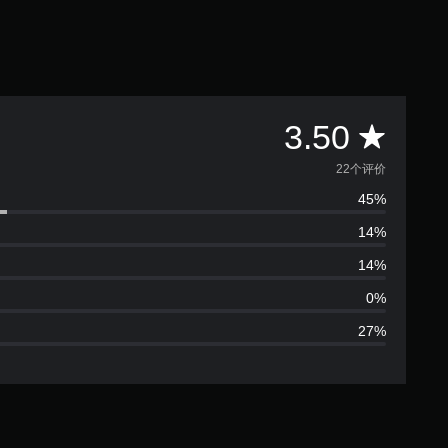
平
3.50
均
22个评价
45%
评
14%
价
14%
3
0%
27%
.
5
颗