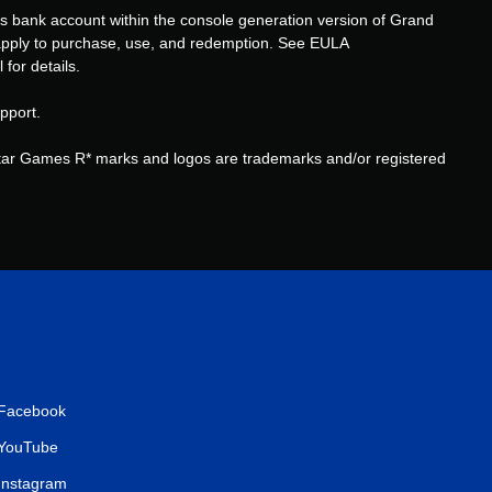
s bank account within the console generation version of Grand
评
s apply to purchase, use, and redemption. See EULA
or details.
价
pport.
）
tar Games R* marks and logos are trademarks and/or registered
Facebook
YouTube
Instagram