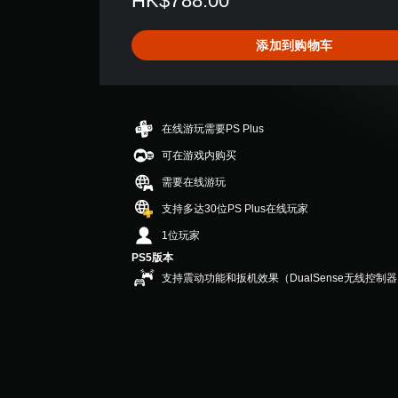
HK$788.00
价
3
.
添加到购物车
5
颗
星
（
满
在线游玩需要PS Plus
分
5
可在游戏内购买
颗
需要在线游玩
星
，
支持多达30位PS Plus在线玩家
2
1位玩家
2
个
PS5版本
评
支持震动功能和扳机效果（DualSense无线控制
价
）