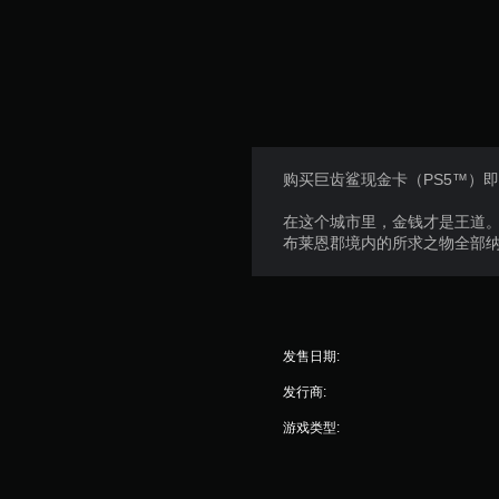
购买巨齿鲨现金卡（PS5™）即可在
在这个城市里，金钱才是王道。需要
布莱恩郡境内的所求之物全部
发售日期:
发行商:
游戏类型: