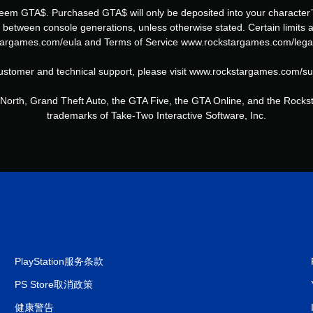
deem GTA$. Purchased GTA$ will only be deposited into your character’
le between console generations, unless otherwise stated. Certain limit
argames.com/eula and Terms of Service www.rockstargames.com/legal f
ustomer and technical support, please visit www.rockstargames.com/su
orth, Grand Theft Auto, the GTA Five, the GTA Online, and the Rocks
trademarks of Take-Two Interactive Software, Inc.
PlayStation服务条款
PS Store取消政策
健康警告