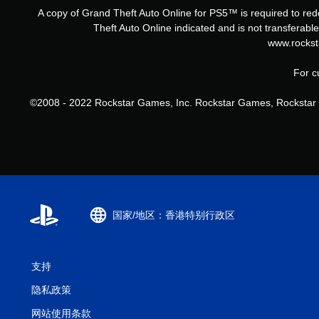
A copy of Grand Theft Auto Online for PS5™ is required to re
Theft Auto Online indicated and is not transferab
www.rockst
For c
©2008 - 2022 Rockstar Games, Inc. Rockstar Games, Rockstar N
国家/地区：香港特别行政区
支持
隐私政策
网站使用条款