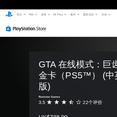
商店
PS5
游戏
PS Plus
配件
最新信息
支持
GTA 在线模式：巨
金卡（PS5™） (
版)
Rockstar Games
3.5
22个评价
平
均
评